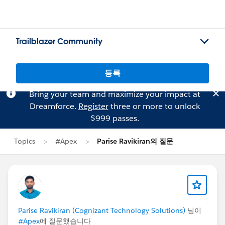
Trailblazer Community
등록
Bring your team and maximize your impact at
Dreamforce.
Register
three or more to unlock
$999 passes.
Topics
#Apex
Parise Ravikiran의 질문
Parise Ravikiran (Cognizant Technology Solutions)
님이
#Apex
에 질문했습니다