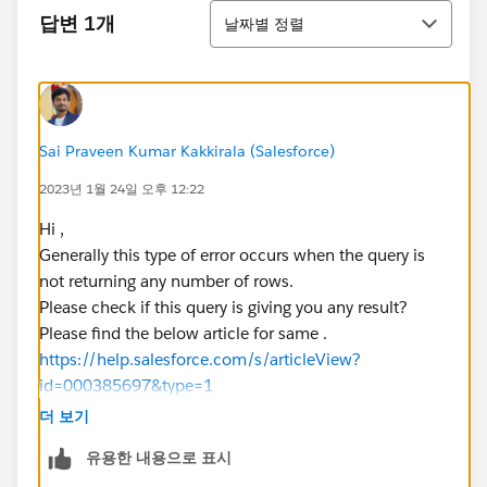
정렬
답변 1개
날짜별 정렬
Sai Praveen Kumar Kakkirala (Salesforce)
2023년 1월 24일 오후 12:22
Hi ,
Generally this type of error occurs when the query is
not returning any number of rows.
Please check if this query is giving you any result?
Please find the below article for same .
https://help.salesforce.com/s/articleView?
id=000385697&type=1
(
https://help.salesforce.com/s/articleView?
더 보기
id=000385697&type=1
)
유용한 내용으로 표시
Let me know if you face any issues.