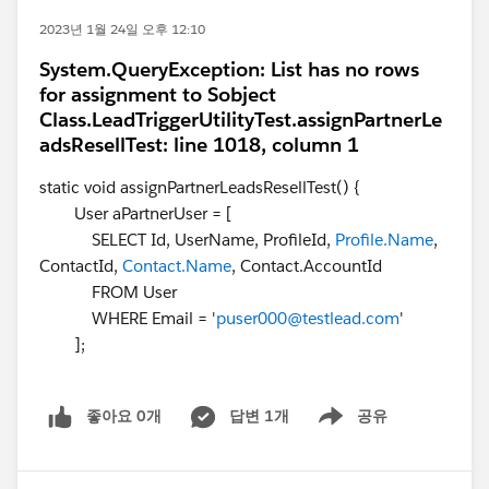
2023년 1월 24일 오후 12:10
System.QueryException: List has no rows
for assignment to Sobject
Class.LeadTriggerUtilityTest.assignPartnerLe
adsResellTest: line 1018, column 1
static void assignPartnerLeadsResellTest() {
User aPartnerUser = [
SELECT Id, UserName, ProfileId,
Profile.Name
,
ContactId,
Contact.Name
, Contact.AccountId
FROM User
WHERE Email = '
puser000@testlead.com
'
];
좋아요 0개
답변 1개
공유
Show menu