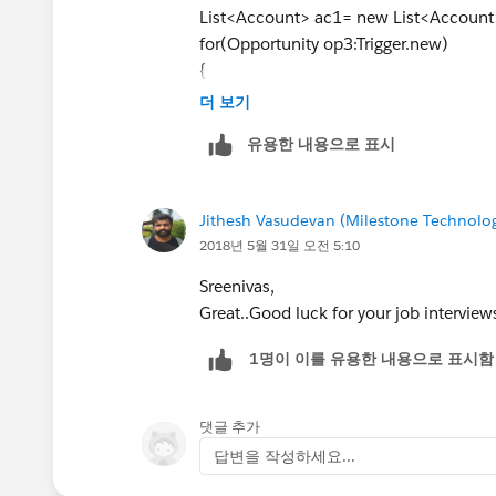
List<Account> ac1= new List<Account
for(Opportunity op3:Trigger.new)
{
accid.add(op3.AccountId);
더 보기
}
유용한 내용으로 표시
List<Account> ac2=[select id,Amount_
RecordTypeId='
<recordtypeId>
') fro
for(account opn:ac2)
Jithesh Vasudevan (Milestone Technolog
{
2018년 5월 31일 오전 5:10
Double TotAmt=0.0;
for(Opportunity op4:opn.opportunitie
Sreenivas,
{
Great..Good luck for your job interviews
1명이 이를 유용한 내용으로 표시함
TotAmt+=op4.Amount;
}
opn.Amount__c=TotAmt;
댓글 추가
ac1.add(opn);
답변을 작성하세요...
}
Update ac1;