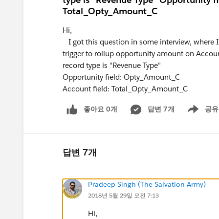
Total_Opty_Amount_C
Hi,
I got this question in some interview, where I
trigger to rollup opportunity amount on Accou
record type is "Revenue Type"
Opportunity field: Opty_Amount_C
Account field: Total_Opty_Amount_C
좋아요 0개
답변 7개
공유
Show menu
답변 7개
Pradeep Singh (The Salvation Army)
2018년 5월 29일 오전 7:13
Hi,