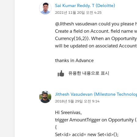
    if(acclist.size()>0){
Sai Kumar Reddy. T (Deloitte)
        update acclist;
2021년 11월 20일 오전 4:25
    }
}
@Jithesh vasudevan could you please hel
Create a field on Account. field name
If this helps, please mark it as best ans
Currency(16,2)). When an Opportunity
will be updated on associated Account 
thanks in Advance
유용한 내용으로 표시
Jithesh Vasudevan (Milestone Technolog
2018년 5월 29일 오전 9:14
Hi Sreenivas,
trigger AmountTrigger on Opportunity (a
{
Set<id> accid= new Set<id>();