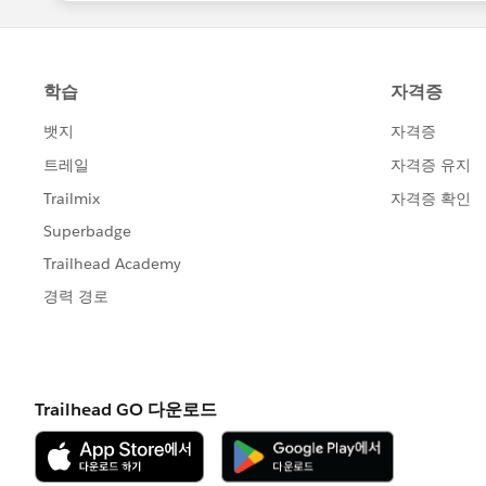
}
Do not forget to give the recordtypeId w