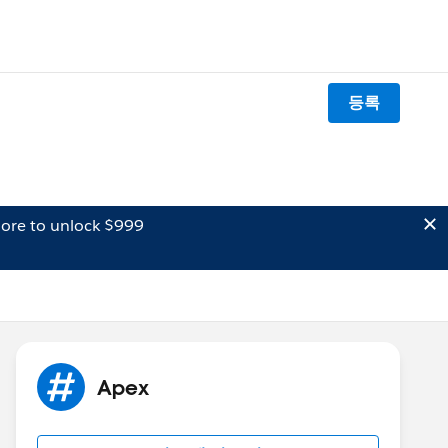
등록
ore to unlock $999
Apex