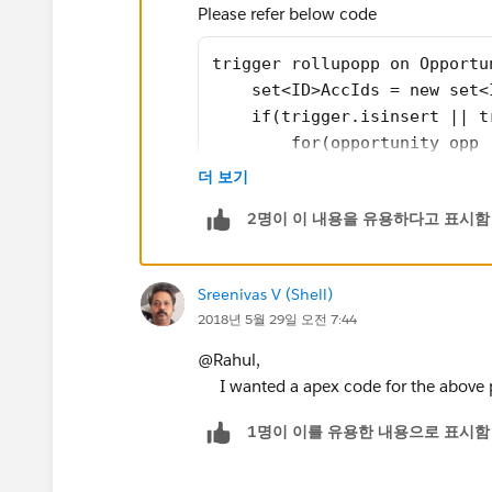
Please refer below code
trigger rollupopp on Opportu
    set<ID>AccIds = new set<
    if(trigger.isinsert || t
        for(opportunity opp 
            AccIds.add(opp.A
더 보기
        }
2명이 이 내용을 유용하다고 표시함
    }
    if(trigger.isdelete){
        for(opportunity opp 
Sreenivas V (Shell)
            AccIds.add(opp.A
2018년 5월 29일 오전 7:44
        }        
    }
@Rahul,
    if(trigger.isupdate){
I wanted a apex code for the above p
        for(opportunity opp:
1명이 이를 유용한 내용으로 표시함
            AccIds.add(opp.A
            if(trigger.oldma
                AccIds.add(t