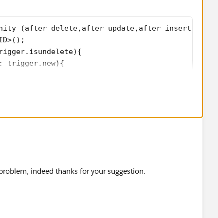
nity (after delete,after update,after insert,after
ID>();   
rigger.isundelete){
: trigger.new){
ccountId);
: trigger.old){
ccountId);           
roblem, indeed thanks for your suggestion.
trigger.new){
ccountId);
p.get(opp.id).AccountId != opp.AccountId && trigge
rigger.oldmap.get(opp.id).AccountId);