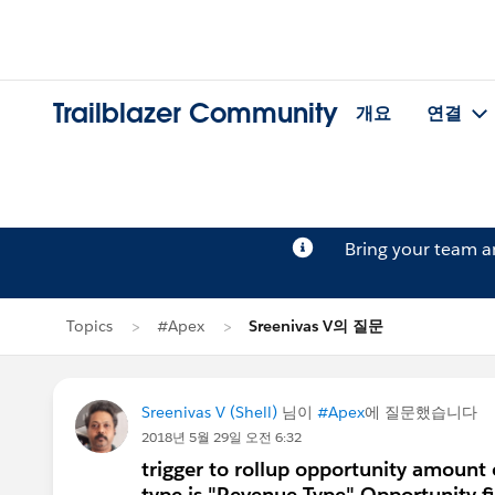
Trailblazer Community
개요
연결
Bring your team 
Topics
#Apex
Sreenivas V의 질문
Sreenivas V (Shell)
님이
#Apex
에 질문했습니다
2018년 5월 29일 오전 6:32
trigger to rollup opportunity amount
type is "Revenue Type" Opportunity f