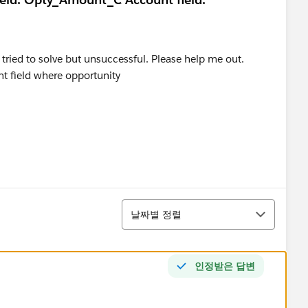
 tried to solve but unsuccessful. Please help me out.
nt field where opportunity
정렬
날짜별 정렬
인정받은 답변