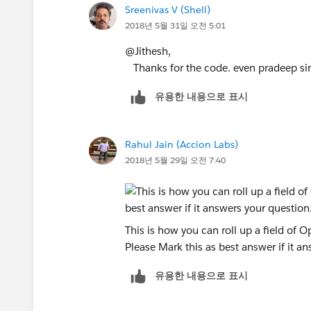
Sreenivas V (Shell)
            }            
2018년 5월 31일 오전 5:01
        }
    }    
@Jithesh,
    map<id,double> amtmap = 
Thanks for the code. even pradeep sin
    for(aggregateresult ag :
        amtmap.put((ID)ag.ge
유용한 내용으로 표시
       // amtmap.put((ID)ag.
    }
Rahul Jain (Accion Labs)
    list<account>acclist = n
2018년 5월 29일 오전 7:40
    for(id iid : AccIds){
        account acnt = new a
        if(amtmap.containske
            acnt.Total_Opty_
        }else{
This is how you can roll up a field of 
            acnt.Total_Opty_
Please Mark this as best answer if it a
        } 
유용한 내용으로 표시
        acclist.add(acnt);  
    }