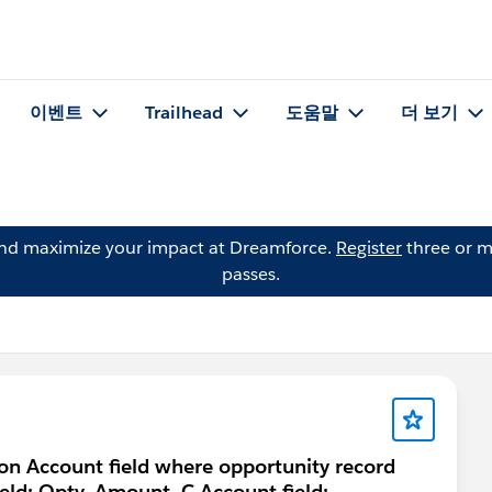
이벤트
Trailhead
도움말
더 보기
and maximize your impact at Dreamforce.
Register
three or m
passes.
 on Account field where opportunity record
ield: Opty_Amount_C Account field: