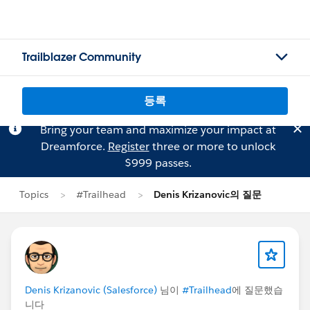
Trailblazer Community
등록
Bring your team and maximize your impact at
Dreamforce.
Register
three or more to unlock
$999 passes.
Topics
#Trailhead
Denis Krizanovic의 질문
Denis Krizanovic (Salesforce)
님이
#Trailhead
에 질문했습
니다