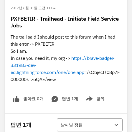
2017년 8월 31일 오전 11:04
PXFBETIR - Trailhead - Initiate Field Service
Jobs
The trail said I should post to this forum when I had
this error -> PXFBETIR
So I am.
In case you need it, my org ->
https://brave-badger-
331983-dev-
ed.lightning.force.com/one/one.app
⌗/sObject/08p7F
000000kTzoQAE/view
좋아요 0개
답변 1개
공유
Show menu
정렬
답변 1개
날짜별 정렬