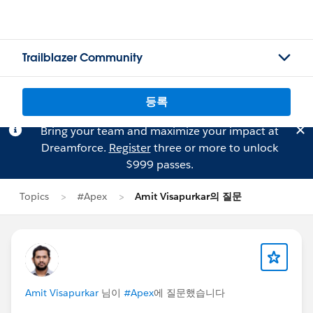
Trailblazer Community
등록
Bring your team and maximize your impact at
Dreamforce.
Register
three or more to unlock
$999 passes.
Topics
#Apex
Amit Visapurkar의 질문
Amit Visapurkar
님이
#Apex
에 질문했습니다