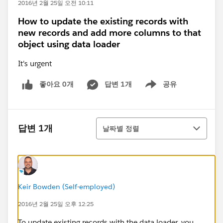
2016년 2월 25일 오전 10:11
How to update the existing records with
new records and add more columns to that
object using data loader
It's urgent
좋아요 0개
답변 1개
공유
Show menu
정렬
답변 1개
날짜별 정렬
Keir Bowden (Self-employed)
2016년 2월 25일 오후 12:25
To update existing records with the data loader, you