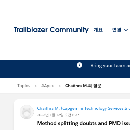
Trailblazer Community
개요
연결
Bring your team 
Topics
#Apex
Chaithra M.의 질문
Chaithra M. (Capgemini Technology Services Ind
2023년 1월 12일 오전 6:37
Method splitting doubts and PMD iss