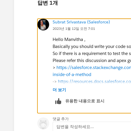
답변 1개
Subrat Srivastava (Salesforce)
2023년 1월 12일 오전 7:01
Hello Manvitha ,
Basically you should write your code s
So if there is a requirement to test the
Please refer this discussion and apex g
>
https://salesforce.stackexchange.c
inside-of-a-method
->
https://resources.docs.salesforce.c
us/sfdc/pdf/salesforce_apex_develope
더 보기
If it helps please mark this as Best Ans
유용한 내용으로 표시
Thank you.
댓글 추가
답변을 작성하세요...