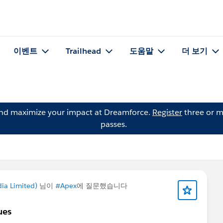
이벤트
Trailhead
도움말
더 보기
and maximize your impact at Dreamforce.
Register
three or m
passes.
ia Limited)
님이
#Apex
에 질문했습니다
ues