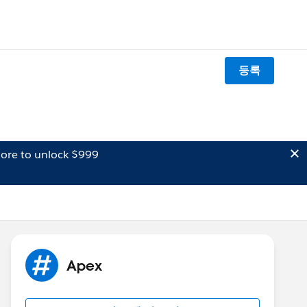
등록
ore to unlock $999
Apex