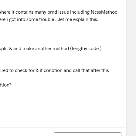
 where it contains many pmd issue including NcssMethod
e i got into some trouble ...let me explain this.
 split & and make another method (lengthy code )
red to check for & if condtion and call that after this
dtion?
정렬