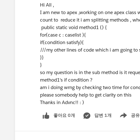
Hi All ,
I am new to apex ,working on one apex class
count to reduce it i am splitting methods , wher
public static void method1 () {
for(case c : caselist ){
if(condition satisfy){
///my other lines of code which i am going to
}}
}
so my question is in the sub method is it requei
method1's if condition ?
am i doing wrng by checking two time for con
please somebody help to get clarity on this
Thanks in Advnc!! : )
좋아요 0개
답변 1개
공유
Show menu