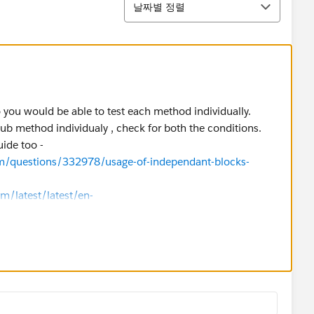
날짜별 정렬
o you would be able to test each method individually.
 sub method individualy , check for both the conditions.
uide too -
om/questions/332978/usage-of-independant-blocks-
om/latest/latest/en-
r_guide.pdf
wer !