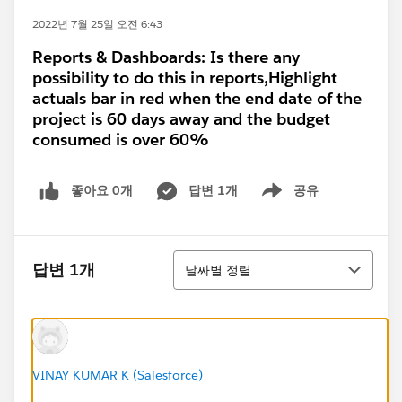
2022년 7월 25일 오전 6:43
Reports & Dashboards: Is there any
possibility to do this in reports,Highlight
actuals bar in red when the end date of the
project is 60 days away and the budget
consumed is over 60%
좋아요 0개
답변 1개
공유
Show menu
정렬
답변 1개
날짜별 정렬
VINAY KUMAR K (Salesforce)