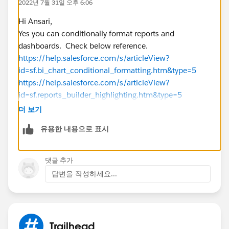
2022년 7월 31일 오후 6:06
Hi Ansari,
Yes you can conditionally format reports and
dashboards. Check below reference.
https://help.salesforce.com/s/articleView?
id=sf.bi_chart_conditional_formatting.htm&type=5
https://help.salesforce.com/s/articleView?
id=sf.reports_builder_highlighting.htm&type=5
Please mark as Best Answer if above information was
더 보기
helpful.
유용한 내용으로 표시
Thanks,
댓글 추가
답변을 작성하세요...
Trailhead