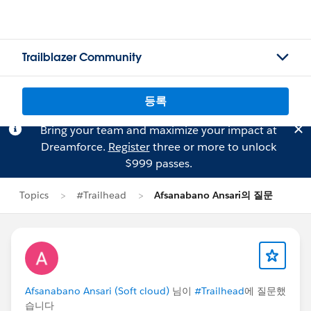
Trailblazer Community
등록
Bring your team and maximize your impact at
Dreamforce.
Register
three or more to unlock
$999 passes.
Topics
#Trailhead
Afsanabano Ansari의 질문
Afsanabano Ansari (Soft cloud)
님이
#Trailhead
에 질문했
습니다