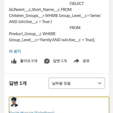
(SELECT
Id,Parent__c,Short_Name__c FROM
Children_Groups__r WHERE Group_Level__c='Series'
AND isActive__c = True )
FROM
Product_Group__c WHERE
Group_Level__c='Family'AND isActive__c = True];
더 보기
SFDC_Fiscal_Year__c currentFiscalYear = [SELECT
Id,Name FROM SFDC_Fiscal_Year__c WHERE
좋아요 0개
답변 1개
공유
Show menu
Current__c= true];
List<Region__c> region = [SELECT Id FROM
Region__c WHERE Is_Active__c = true AND
정렬
isRegion__c = true];
답변 1개
날짜별 정렬
List<Sales_Target__c> existOrderTarget =[SELECT
Id,Product_Group__c,Region__c,SFDC_Fiscal_Year__c
FROM Sales_Target__c WHERE Region__c IN :region
AND SFDC_Fiscal_Year__c =:
currentFiscalYear.Id
];
Map<String,Id> TargetOrder = new
Soyab Hussain (Salesforce)