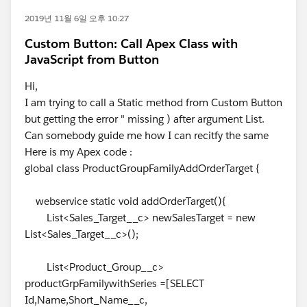
2019년 11월 6일 오후 10:27
Custom Button: Call Apex Class with
JavaScript from Button
Hi,
I am trying to call a Static method from Custom Button
but getting the error " missing ) after argument List.
Can somebody guide me how I can recitfy the same
Here is my Apex code :
global class ProductGroupFamilyAddOrderTarget {
webservice static void addOrderTarget(){
List<Sales_Target__c> newSalesTarget = new
List<Sales_Target__c>();
List<Product_Group__c>
productGrpFamilywithSeries =[SELECT
Id,Name,Short_Name__c,