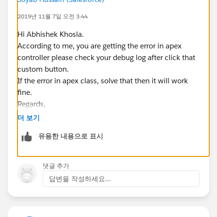
Map<String,Id>();
2019년 11월 7일 오전 3:44
if(existOrderTarget !=null &&
!existOrderTarget.isEmpty()){
Hi Abhishek Khosla.
for(Sales_Target__c st : existOrderTarget){
According to me, you are getting the error in apex
controller please check your debug log after click that
TargetOrder.put(String.valueOf(st.Product_Group__c)+
custom button.
String.valueOf(st.Region__c),
st.Id
);
If the error in apex class, solve that then it will work
}
fine.
Regards,
}
Soyab
더 보기
System.debug('Is there any Target Group Created
유용한 내용으로 표시
by Error '+TargetOrder.values());
if(productGrpFamilywithSeries != null &&
!productGrpFamilywithSeries.isEmpty()){
댓글 추가
for(Product_Group__c prdGrp :
답변을 작성하세요...
productGrpFamilywithSeries){
if(prdGrp.Children_Groups__r !=null &&
!prdGrp.Children_Groups__r.isEmpty()){