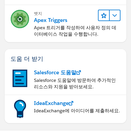
newSalesTarget.add(newOrderTarget);
뱃지
}
Apex Triggers
}
Apex 트리거를 작성하여 사용자 정의 데
}
이터베이스 작업을 수행합니다.
}
}
}
도움 더 받기
}
Salesforce 도움말
if(newSalesTarget !=null &&
Salesforce 도움말에 방문하여 추가적인
!newSalesTarget.isEmpty()) insert newSalesTarget;
리소스와 지원을 받아보세요.
}
}
IdeaExchange
And My Custom Button
IdeaExchange에 아이디어를 제출하세요.
{!REQUIRESCRIPT("/soap/ajax/47.0/connection.js")}
{!REQUIRESCRIPT("/soap/ajax/47.0/apex.js")}
var result =