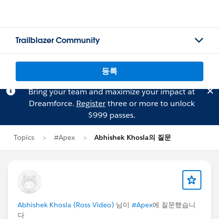
Trailblazer Community
등록
Bring your team and maximize your impact at
Dreamforce.
Register
three or more to unlock
$999 passes.
Topics
#Apex
Abhishek Khosla의 질문
Abhishek Khosla (Ross Video)
님이
#Apex
에 질문했습니
다