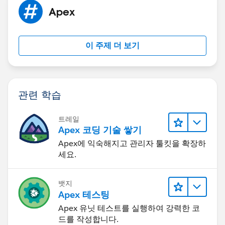
for(Product_Group__c prdGrpChild :
Apex
prdGrp.Children_Groups__r){
if(region !=null && !region.isEmpty()){
for(Region__c r : region){
이 주제 더 보기
if(!TargetOrder.containsKey(String.valueOf(
prdGrpChil
d.id
)+String.valueOf(
r.Id
))){
Sales_Target__c newOrderTarget
관련 학습
= new Sales_Target__c();
newOrderTarget.Name
=
트레일
'Newtarget2020';
Apex 코딩 기술 쌓기
newOrderTarget.Target_Type__c
Apex에 익숙해지고 관리자 툴킷을 확장하
='Product Group';
세요.
newOrderTarget.Product_Group__c =
prdGrpChild.Id
;
newOrderTarget.Region__c =
r.Id
;
뱃지
Apex 테스팅
Apex 유닛 테스트를 실행하여 강력한 코
newOrderTarget.SFDC_Fiscal_Year__c =
드를 작성합니다.
currentFiscalYear.Id
;