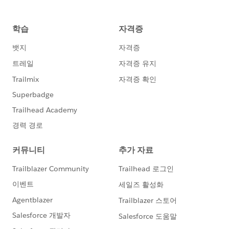
sforce.apex.execute("ProductGroupFamilyAddOrderTa
rget","addOrderTarget",{});
alert(result);