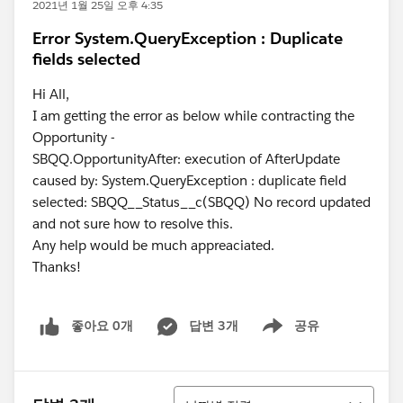
2021년 1월 25일 오후 4:35
Error System.QueryException : Duplicate
fields selected
Hi All,
I am getting the error as below while contracting the
Opportunity -
SBQQ.OpportunityAfter: execution of AfterUpdate
caused by: System.QueryException : duplicate field
selected: SBQQ__Status__c(SBQQ) No record updated
and not sure how to resolve this.
Any help would be much appreaciated.
Thanks!
좋아요 0개
답변 3개
공유
Show menu
정렬