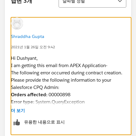
답변 3개
날짜별 정렬
Shraddha Gupta
2021년 1월 26일 오전 9:42
Hi Dushyant,
I am getting this email from APEX Application-
The following error occurred during contract creation.
Please provide the following information to your
Salesforce CPQ Admin:
Orders affected:
00000898
Error type:
System.QueryException
Reason for error:
duplicate field selected:
더 보기
SBQQ__Status__c
유용한 내용으로 표시
Thanks!