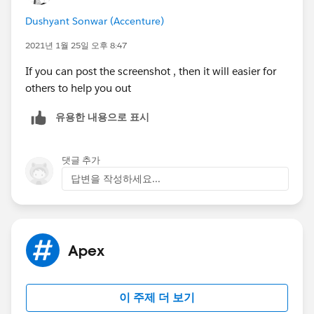
help others in the future.
Dushyant Sonwar (Accenture)
Warm Regards,
Shirisha Pathuri
2021년 1월 25일 오후 8:47
If you can post the screenshot , then it will easier for
others to help you out
유용한 내용으로 표시
댓글 추가
답변을 작성하세요...
Apex
이 주제 더 보기