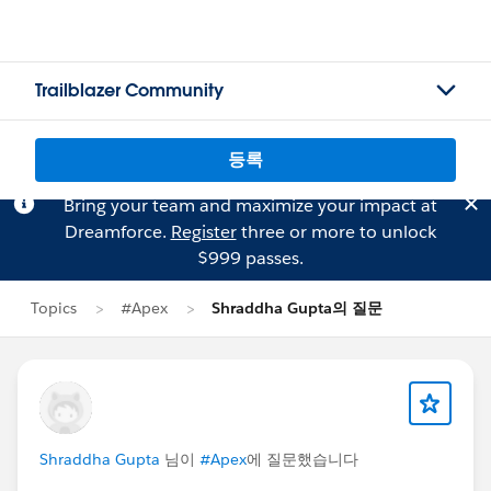
Trailblazer Community
등록
Bring your team and maximize your impact at
Dreamforce.
Register
three or more to unlock
$999 passes.
Topics
#Apex
Shraddha Gupta의 질문
Shraddha Gupta
님이
#Apex
에 질문했습니다