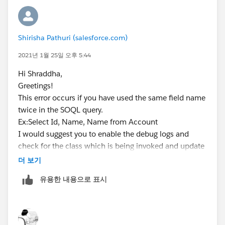
Shirisha Pathuri (salesforce.com)
2021년 1월 25일 오후 5:44
Hi Shraddha,
Greetings!
This error occurs if you have used the same field name
twice in the SOQL query.
Ex:Select Id, Name, Name from Account
I would suggest you to enable the debug logs and
check for the class which is being invoked and update
the SOQL query if it is custom one.
더 보기
However,if you feel like this is coming from the
유용한 내용으로 표시
Managed package SBQQ then you can reach out to the
salesforce support to debug the issue further by
enabling the logs on Managed package namespace.
Kindly mark it as best answer if it helps so that it can