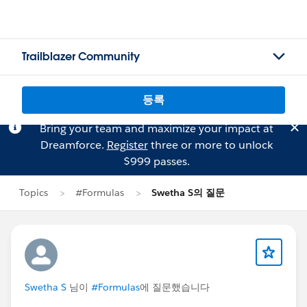
Trailblazer Community
등록
Bring your team and maximize your impact at
Dreamforce.
Register
three or more to unlock
$999 passes.
Topics
#Formulas
Swetha S의 질문
Swetha S
님이
#Formulas
에 질문했습니다