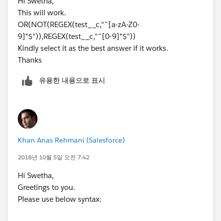
Hi Swetha,
This will work.
OR(NOT(REGEX(test__c,"^[a-zA-Z0-
9]*$")),REGEX(test__c,"^[0-9]*$"))
Kindly select it as the best answer if it works.
Thanks
유용한 내용으로 표시
Khan Anas Rehmani (Salesforce)
2018년 10월 5일 오전 7:42
Hi Swetha,
Greetings to you.
Please use below syntax: