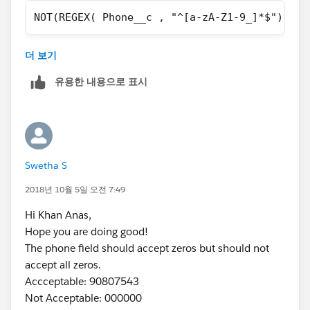
NOT(REGEX( Phone__c , "^[a-zA-Z1-9_]*$"))
I hope it helps you.
더 보기
Kindly let me know if it helps you and close your
query by marking it as solved so that it can help
유용한 내용으로 표시
others in
future
.
Thanks and Regards,
Khan Anas
Swetha S
2018년 10월 5일 오전 7:49
Hi Khan Anas,
Hope you are doing good!
The phone field should accept zeros but should not
accept all zeros.
Accceptable: 90807543
Not Acceptable: 000000