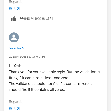
Regards,
Swetha
더 보기
유용한 내용으로 표시
Swetha S
2018년 10월 5일 오전 7:54
Hi Yash,
Thank you for your valuable reply. But the validation is
firing if it contains at least one zero.
The validation should not fire if it contains zero it
should fire if it contains all zeros.
Regards,
Swetha
더 보기