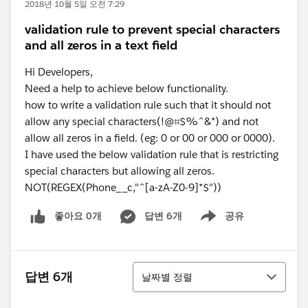
2018년 10월 5일 오전 7:29
validation rule to prevent special characters
and all zeros in a text field
Hi Developers,
Need a help to achieve below functionality.
how to write a validation rule such that it should not
allow any special characters(!@⌗$%^&*) and not
allow all zeros in a field. (eg: 0 or 00 or 000 or 0000).
I have used the below validation rule that is restricting
special characters but allowing all zeros.
NOT(REGEX(Phone__c,"^[a-zA-Z0-9]*$"))
좋아요 0개
답변 6개
공유
Show menu
정렬
답변 6개
날짜별 정렬