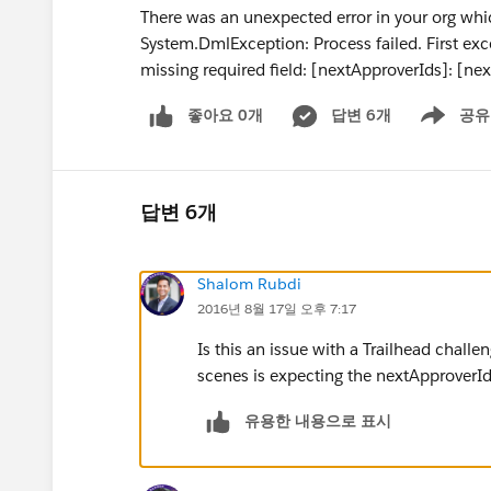
There was an unexpected error in your org whi
System.DmlException: Process failed. First ex
missing required field: [nextApproverIds]: [ne
좋아요 0개
답변 6개
공유
Show menu
답변 6개
Shalom Rubdi
2016년 8월 17일 오후 7:17
Is this an issue with a Trailhead challe
scenes is expecting the nextApproverIds
유용한 내용으로 표시