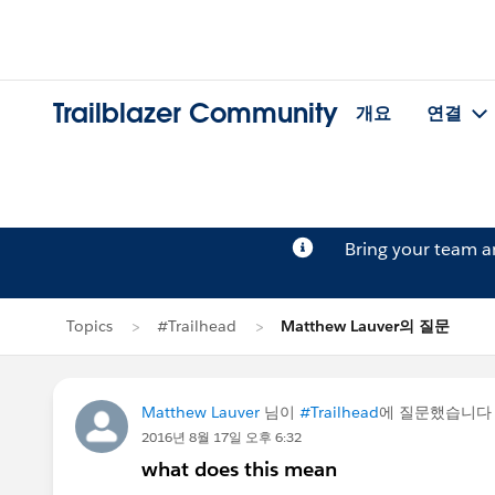
Trailblazer Community
개요
연결
Bring your team 
Topics
#Trailhead
Matthew Lauver의 질문
Matthew Lauver
님이
#Trailhead
에 질문했습니다
2016년 8월 17일 오후 6:32
what does this mean