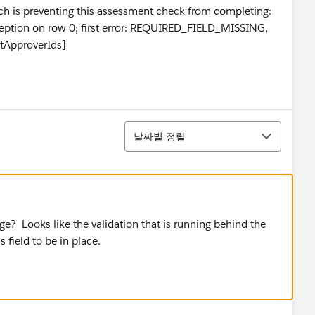
ch is preventing this assessment check from completing:
ception on row 0; first error: REQUIRED_FIELD_MISSING,
xtApproverIds]
정렬
날짜별 정렬
nge? Looks like the validation that is running behind the
 field to be in place.