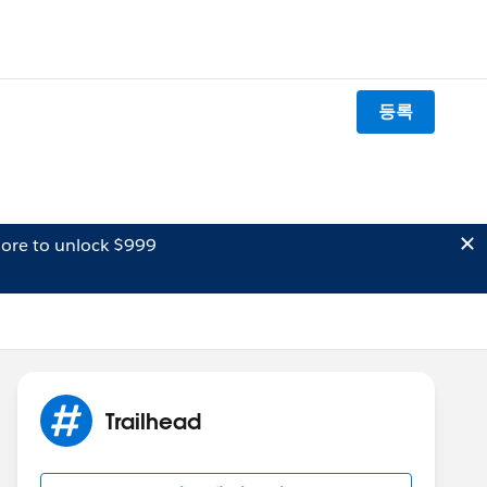
등록
ore to unlock $999
Trailhead