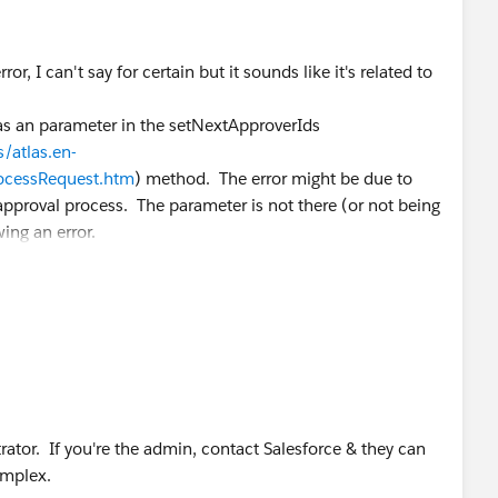
or, I can't say for certain but it sounds like it's related to
as an parameter in the setNextApproverIds
/atlas.en-
ocessRequest.htm
) method. The error might be due to
approval process. The parameter is not there (or not being
ing an error.
trator. If you're the admin, contact Salesforce & they can
omplex.