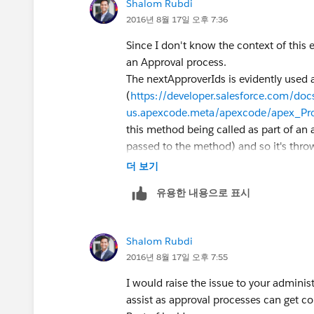
Shalom Rubdi
2016년 8월 17일 오후 7:36
Since I don't know the context of this err
an Approval process.
The nextApproverIds is evidently used 
(
https://developer.salesforce.com/docs
us.apexcode.meta/apexcode/apex_Pr
this method being called as part of an 
passed to the method) and so it's throw
더 보기
유용한 내용으로 표시
Shalom Rubdi
2016년 8월 17일 오후 7:55
I would raise the issue to your adminis
assist as approval processes can get c