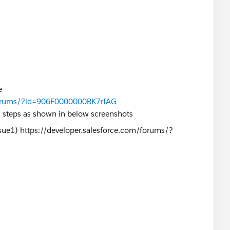
e
/forums/?id=906F0000000BK7rIAG
l steps as shown in below screenshots