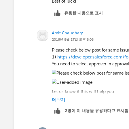
Best of luck!
유용한 내용으로 표시
Amit Chaudhary
2016년 8월 17일 오후 8:08
Please check below post for same issu
1)
https://developer.salesforce.com
You need to select approver in approva
Let us know if this will help you
더 보기
2명이 이 내용을 유용하다고 표시함