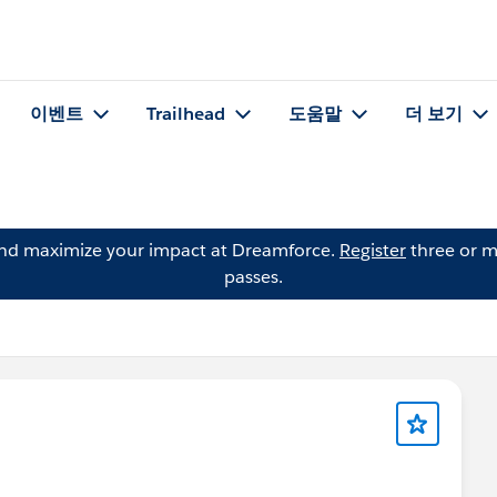
이벤트
Trailhead
도움말
더 보기
and maximize your impact at Dreamforce.
Register
three or m
passes.