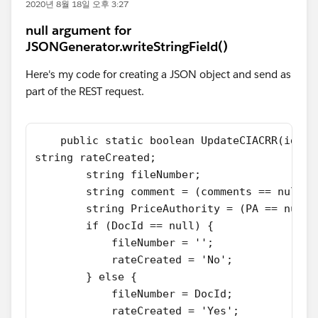
2020년 8월 18일 오후 3:27
null argument for
JSONGenerator.writeStringField()
Here's my code for creating a JSON object and send as
part of the REST request.
    public static boolean UpdateCIACRR(id Ra
string rateCreated;
        string fileNumber;
        string comment = (comments == null) 
        string PriceAuthority = (PA == null)
        if (DocId == null) {
            fileNumber = '';
            rateCreated = 'No';
        } else {
            fileNumber = DocId;
            rateCreated = 'Yes';