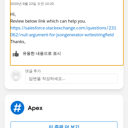
2020년 8월 22일 오전 10:20
This error occurs on the line
gen.writeStringField('fileNumber', fileNumber); I put a
Hi,
debug on the variable 'fileNumber' and a null check,
Review below link which can help you.
shows that ==null is false.
https://salesforce.stackexchange.com/questions/231
Here's the code in the test class:
062/null-argument-for-jsongenerator-writestringfield
Thanks,
rate__c TestRate = [SELECT id, Stage__c, Sta
        boolean result = UpdateCIA_CRR.Updat
유용한 내용으로 표시
        System.assertEquals(false, result);
댓글 추가
Even if the value DocId__c is null, it should have been
답변을 작성하세요...
replace by the '' empty string. Any idea what could be
the cause?
Btw, i ran the following method in the Anononymes
window and it returns fine.
Apex
UpdateCIA_CRR.UpdateCIACRR(rateid, '1', '1',
이 주제 더 보기