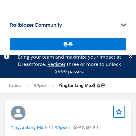
Trailblazer Community
등록
Bring your team and maximize your impact at
Dreamforce.
Register
three or more to unlock
$999 passes.
Topics
#Apex
YingJunlang Ma의 질문
YingJunlang Ma
님이
#Apex
에 질문했습니다