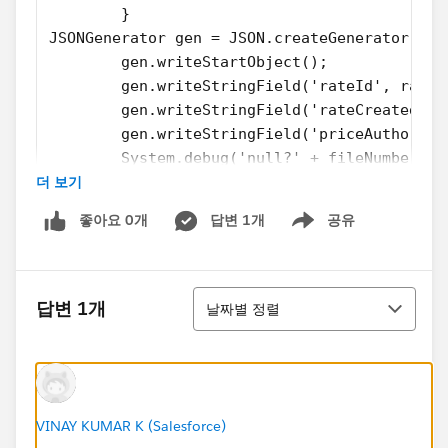
        }
JSONGenerator gen = JSON.createGenerator(tru
        gen.writeStartObject();
        gen.writeStringField('rateId', rateI
        gen.writeStringField('rateCreated', 
        gen.writeStringField('priceAuthority
        System.debug('null?' + fileNumber);
더 보기
        System.debug(fileNumber==null);
        gen.writeStringField('fileNumber', f
좋아요 0개
답변 1개
공유
        gen.writeStringField('comments', com
Show menu
        gen.writeStringField('status', statu
        gen.writeEndObject();
정렬
}
답변 1개
날짜별 정렬
Everything works fine during a normal callout, and
now I'm trying to build a test class for it.
However, i get the following error when running the
test class, I get this error: null argument for
VINAY KUMAR K (Salesforce)
JSONGenerator.writeStringField().