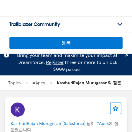
Trailblazer Community
등록
Bring your team and maximize your impact at
Dreamforce.
Register
three or more to unlock
$999 passes.
Topics
#Apex
KasthuriRajan Murugesan의 질문
KasthuriRajan Murugesan (Salesforce)
님이
#Apex
에 질
문했습니다