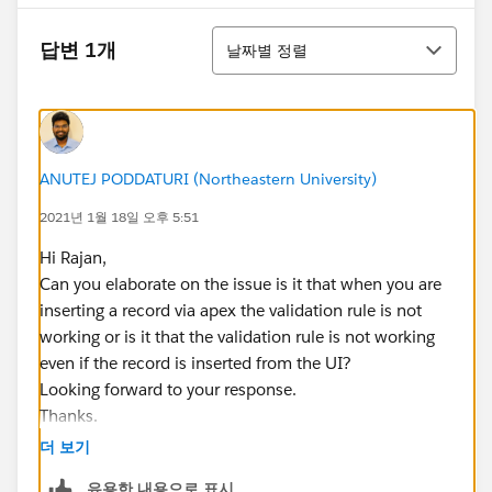
정렬
답변 1개
날짜별 정렬
ANUTEJ PODDATURI (Northeastern University)
2021년 1월 18일 오후 5:51
Hi Rajan,
Can you elaborate on the issue is it that when you are
inserting a record via apex the validation rule is not
working or is it that the validation rule is not working
even if the record is inserted from the UI?
Looking forward to your response.
Thanks.
더 보기
유용한 내용으로 표시