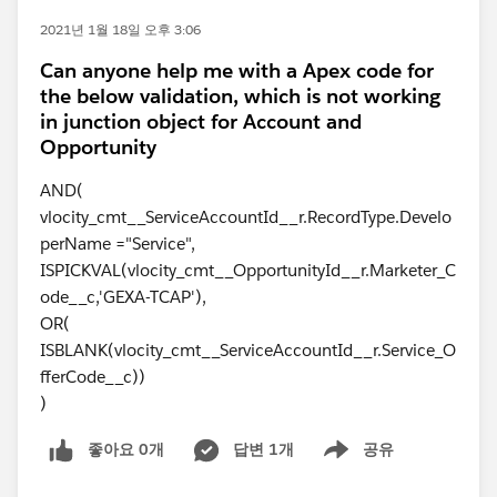
2021년 1월 18일 오후 3:06
Can anyone help me with a Apex code for
the below validation, which is not working
in junction object for Account and
Opportunity
AND(
vlocity_cmt__ServiceAccountId__r.RecordType.Develo
perName ="Service",
ISPICKVAL(vlocity_cmt__OpportunityId__r.Marketer_C
ode__c,'GEXA-TCAP'),
OR(
ISBLANK(vlocity_cmt__ServiceAccountId__r.Service_O
fferCode__c))
)
좋아요 0개
답변 1개
공유
Show menu