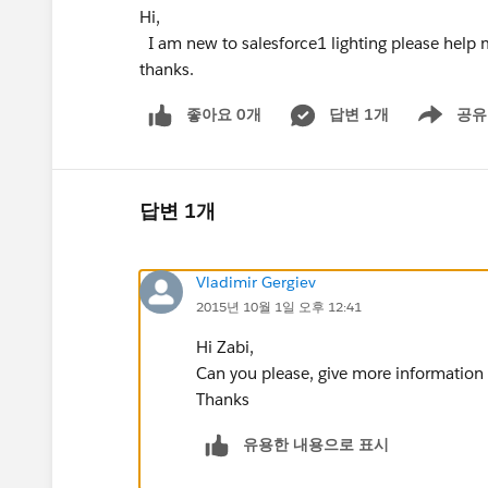
Hi,
I am new to salesforce1 lighting please help
thanks.
좋아요 0개
답변 1개
공유
Show menu
답변 1개
Vladimir Gergiev
2015년 10월 1일 오후 12:41
Hi Zabi,
Can you please, give more information 
Thanks
유용한 내용으로 표시