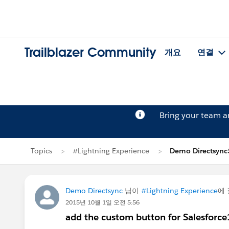
Trailblazer Community
개요
연결
Bring your team 
Topics
#Lightning Experience
Demo Directsy
Demo Directsync
님이
#Lightning Experience
에
2015년 10월 1일 오전 5:56
add the custom button for Salesforce