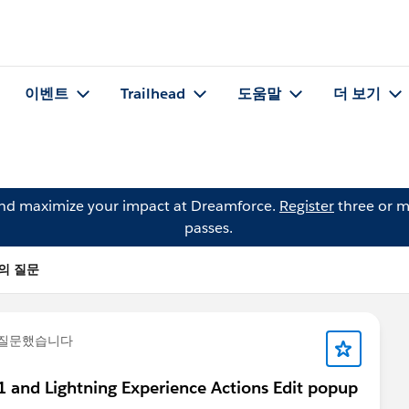
이벤트
Trailhead
도움말
더 보기
and maximize your impact at Dreamforce.
Register
three or m
passes.
nc의 질문
 질문했습니다
1 and Lightning Experience Actions Edit popup