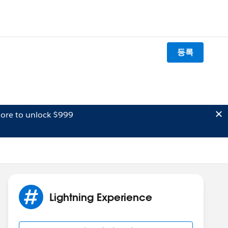
등록
ore to unlock $999
Lightning Experience