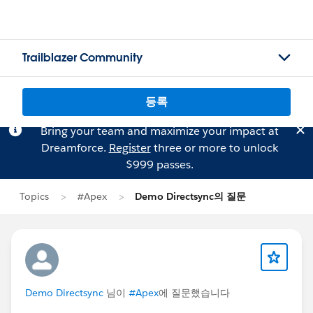
Trailblazer Community
등록
Bring your team and maximize your impact at
Dreamforce.
Register
three or more to unlock
$999 passes.
Topics
#Apex
Demo Directsync의 질문
Demo Directsync
님이
#Apex
에 질문했습니다