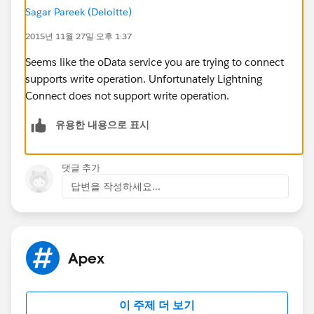
Sagar Pareek (Deloitte)
2015년 11월 27일 오후 1:37
Seems like the oData service you are trying to connect
supports write operation. Unfortunately Lightning
Connect does not support write operation.
유용한 내용으로 표시
댓글 추가
답변을 작성하세요...
Apex
이 주제 더 보기