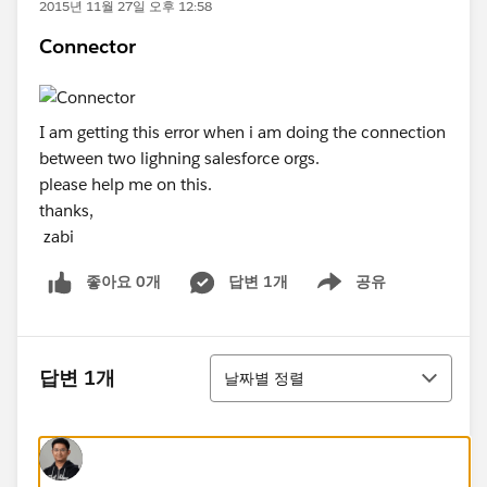
2015년 11월 27일 오후 12:58
Connector
I am getting this error when i am doing the connection
between two lighning salesforce orgs.
please help me on this.
thanks,
zabi
좋아요 0개
답변 1개
공유
Show menu
정렬
답변 1개
날짜별 정렬