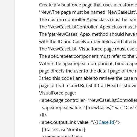
Create a Visualforce page that uses a custom con
'New'.The page must be named 'NewCaseList'.
The custom controller Apex class must be nam
The 'NewCaseListController' Apex class must
The 'getNewCases' Apex method should have the 
with the ID and CaseNumber fields and filtered
The 'NewCaseList' Visualforce page must use 
The apex:repeat component must refer to the var
Within the apex:repeat component, bind a apex
page directs the user to the detail page of the 
I tried this code i am able to retrieve the cas
page of that record.But Still Trail Head is s
VisualForce page:
<apex:page controller="NewCaseListControlle
<apex:repeat value="{!newCases}" var="Case
<li>
<apex:outputLink value="/{!
Case.Id
}">
{!Case.CaseNumber}
</apex:outputLink>