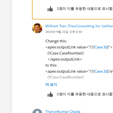
1명이 이를 유용한 내용으로 표시함
William Tran (TranConsulting Inc (will
2015년 9월 21일 오후 6:50
Change this:
<apex:outputLink value="/{!
Case.Id
}">
{!Case.CaseNumber}
</apex:outputLink>
to this:
<apex:outputLink value="/{!
Case.Id
}/e
{!Case.CaseNumber}
</apex:outputLink>
더 보기
As a common practice, if your questio
1명이 이를 유용한 내용으로 표시함
But you can give every answer a thumb u
Thanks
TharunKumar Chada