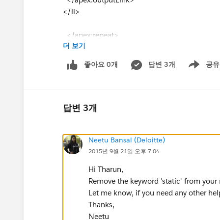
</li>
</apex:repeat>
더 보기
</apex:page>
좋아요 0개
답변 3개
공유
Show menu
Custom Contoller:
public class NewCaseListController {
public static List<Case> getNewCases()
{
답변 3개
List<Case> caseList = new List<Case>();
for(Case ct: [Select Id, CaseNumber FROM
Neetu Bansal (Deloitte)
caseList.add(ct);
2015년 9월 21일 오후 7:04
return caseList;
}
Hi Tharun,
}
Remove the keyword 'static' from your m
Let me know, if you need any other hel
Thanks,
Neetu