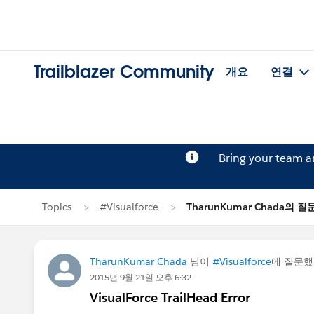
Trailblazer Community
개요
연결
Bring your team 
Topics
#Visualforce
TharunKumar Chada의 질
TharunKumar Chada
님이
#Visualforce
에 질문
2015년 9월 21일 오후 6:32
VisualForce TrailHead Error