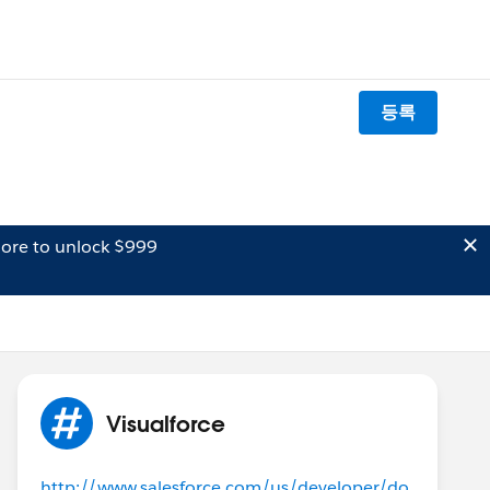
등록
ore to unlock $999
Visualforce
http://www.salesforce.com/us/developer/do