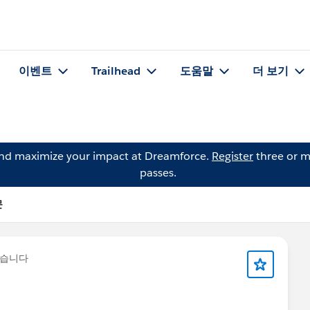
이벤트
Trailhead
도움말
더 보기
and maximize your impact at Dreamforce.
Register
three or m
passes.
문
했습니다