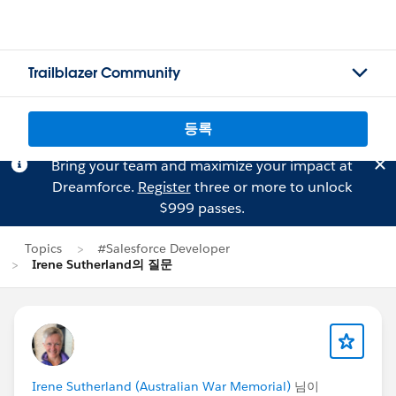
Trailblazer Community
등록
Bring your team and maximize your impact at
Dreamforce.
Register
three or more to unlock
$999 passes.
Topics
#Salesforce Developer
Irene Sutherland의 질문
Irene Sutherland (Australian War Memorial)
님이