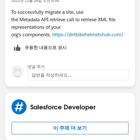
2021년 12월 26일 오전 6:58
To successfully migrate a site, use
the Metadata API retrieve call to retrieve XML file
representations of your
org's components.
https://dirtbikehelmetshub.com/
유용한 내용으로 표시
댓글 추가
답변을 작성하세요...
Salesforce Developer
이 주제 더 보기