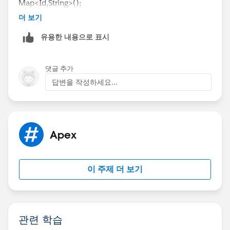
Map<Id,String>();
oppIdToCheckBoxMap.put(
opp.Id
, '2');
for (Opportunity opp : Trigger.new) {
더 보기
} else if (opp.Amount > 0.1 *
if (opp.Amount !=
opp.ExpectedRevenue &&
유용한 내용으로 표시
Trigger.oldMap.get(
opp.Id
).Amount ||
Trigger.oldMap.get(
opp.Id
).Amount
<= 0.1 *
opp.ExpectedRevenue !=
Trigger.oldMap.get(
opp.Id
).ExpectedRevenue) {
Trigger.oldMap.get(
opp.Id
).ExpectedRevenue) {
oppIdToCheckBoxMap.put(
opp.Id
, '1');
댓글 추가
if (opp.Amount > 0.3 * opp.ExpectedRevenue
}
답변을 작성하세요...
&& Trigger.oldMap <= 0.3 *
}
Trigger.oldMap.get(
opp.Id
).ExpectedRevenue) {
}
oppIdToCheckBoxMap.put(
opp.Id
, '3');
} else if (opp.Amount > 0.2 *
if (oppIdToCheckBoxMap.size() > 0) {
Apex
opp.ExpectedRevenue && Trigger.oldMap <= 0.2 *
List<Discount_Coupon__c> discountCouponList
Trigger.oldMap.get(
opp.Id
).ExpectedRevenue) {
= [SELECT Id, Coupon_Code1__c, Coupon_Code2__c,
oppIdToCheckBoxMap.put(
opp.Id
, '2');
Coupon_Code3__c FROM Discount_Coupon__c
이 주제 더 보기
} else if (opp.Amount > 0.1 *
WHERE Opportunity__c IN
opp.ExpectedRevenue && Trigger.oldMap <= 0.1 *
:oppIdToCheckBoxMap.keySet()];
Trigger.oldMap.get(
opp.Id
).ExpectedRevenue) {
if (discountCouponList.size() > 0) {
oppIdToCheckBoxMap.put(
opp.Id
, '1');
for (Discount_Coupon__c disCoupon :
관련 학습
}
discountCouponList) {