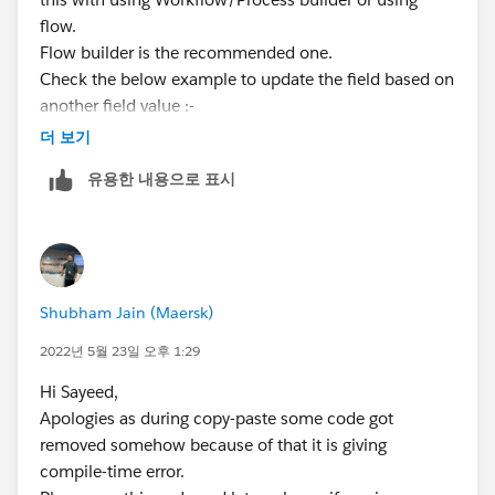
flow.
Flow builder is the recommended one.
Check the below example to update the field based on
another field value :-
https://www.gradient.works/blog/salesforce-flow-
더 보기
update-records
유용한 내용으로 표시
Kindly mark it as the best answer if it helps.
Thank you
Shubham Jain (Maersk)
2022년 5월 23일 오후 1:29
Hi Sayeed,
Apologies as during copy-paste some code got
removed somehow because of that it is giving
compile-time error.