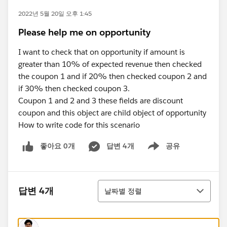
2022년 5월 20일 오후 1:45
Please help me on opportunity
I want to check that on opportunity if amount is
greater than 10% of expected revenue then checked
the coupon 1 and if 20% then checked coupon 2 and
if 30% then checked coupon 3.
Coupon 1 and 2 and 3 these fields are discount
coupon and this object are child object of opportunity
How to write code for this scenario
좋아요 0개
답변 4개
공유
Show menu
정렬
답변 4개
날짜별 정렬