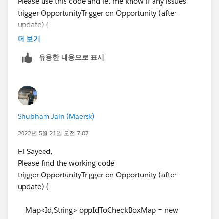
Please use this code and let me know if any issues
trigger OpportunityTrigger on Opportunity (after
update) {
더 보기
Map<Id,String> oppIdToCheckBoxMap = new
유용한 내용으로 표시
Map<Id,String>();
for (Opportunity opp : Trigger.new) {
if (opp.Amount !=
Trigger.oldMap.get(
opp.Id
).Amount ||
opp.ExpectedRevenue !=
Shubham Jain (Maersk)
Trigger.oldMap.get(
opp.Id
).ExpectedRevenue) {
if (opp.Amount > 0.3 * opp.ExpectedRevenue
2022년 5월 21일 오전 7:07
&&
Trigger.oldMap.get(
opp.Id
).Amount
<= 0.3 *
Hi Sayeed,
Trigger.oldMap.get(
opp.Id
).ExpectedRevenue) {
Please find the working code
oppIdToCheckBoxMap.put(
opp.Id
, '3');
trigger OpportunityTrigger on Opportunity (after
} else if (opp.Amount > 0.2 *
update) {
opp.ExpectedRevenue &&
Trigger.oldMap.get(
opp.Id
).Amount
<= 0.2 *
Map<Id,String> oppIdToCheckBoxMap = new
Trigger.oldMap.get(
opp.Id
).ExpectedRevenue) {