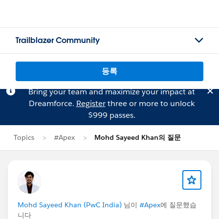
Trailblazer Community
등록
Bring your team and maximize your impact at
Dreamforce.
Register
three or more to unlock
$999 passes.
Topics
#Apex
Mohd Sayeed Khan의 질문
Mohd Sayeed Khan (PwC India)
님이
#Apex
에 질문했습
니다