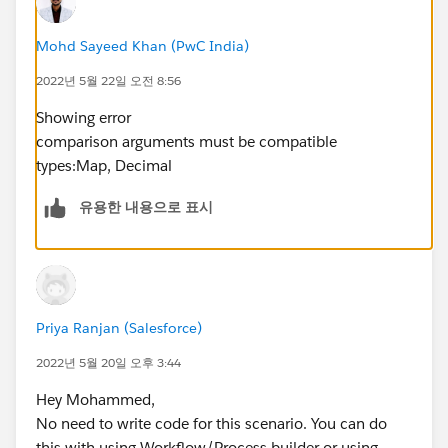
Mohd Sayeed Khan (PwC India)
2022년 5월 22일 오전 8:56
Showing error
comparison arguments must be compatible
types:Map, Decimal
유용한 내용으로 표시
Priya Ranjan (Salesforce)
2022년 5월 20일 오후 3:44
Hey Mohammed,
No need to write code for this scenario. You can do
this with using Workflow/Process builder or using