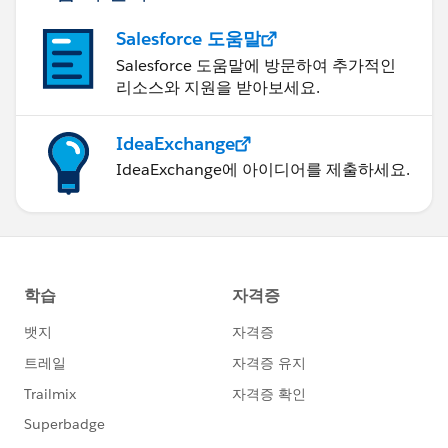
disCoupon.Coupon_Code2__c = false;
disCoupon.Coupon_Code2__c = false;
}
Salesforce 도움말
disCoupon.Coupon_Code1__c = false;
}
Salesforce 도움말에 방문하여 추가적인
} else if
}
리소스와 지원을 받아보세요.
(oppIdToCheckBoxMap.get(disCoupon.Opportunity__
update discountCouponList;
c) == '2') {
}
disCoupon.Coupon_Code2__c = true;
IdeaExchange
}
disCoupon.Coupon_Code3__c = false;
IdeaExchange에 아이디어를 제출하세요.
}
disCoupon.Coupon_Code1__c = false;
Please mark this as the best answer if it helps.
} else {
Thanks
disCoupon.Coupon_Code1__c = true;
Shubham Jain
disCoupon.Coupon_Code3__c = false;
disCoupon.Coupon_Code2__c = false;
}
}
}
update discountCouponList;
}
}