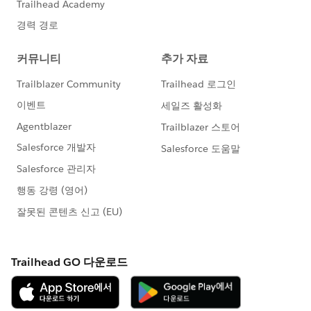
}
Please mark this as the best answer if it helps.
Thanks
Shubham Jain