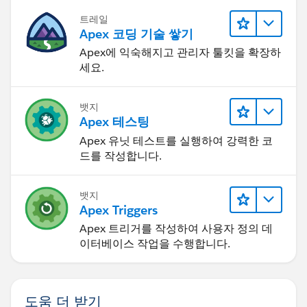
}
if
트레일
}
(oppIdToCheckBoxMap.containsKey(disCoupon.Oppo
Apex 코딩 기술 쌓기
rtunity__c)) {
Apex에 익숙해지고 관리자 툴킷을 확장하
if (oppIdToCheckBoxMap.size() > 0) {
if
세요.
List<Discount_Coupon__c> discountCouponList
(oppIdToCheckBoxMap.get(disCoupon.Opportunity__
= [SELECT Id, Coupon_Code1__c, Coupon_Code2__c,
c) == '3') {
뱃지
Coupon_Code3__c FROM Discount_Coupon__c
disCoupon.Coupon_Code3__c = true;
Apex 테스팅
WHERE Opportunity__c IN
disCoupon.Coupon_Code2__c = false;
Apex 유닛 테스트를 실행하여 강력한 코
:oppIdToCheckBoxMap.keySet()];
disCoupon.Coupon_Code1__c = false;
드를 작성합니다.
if (discountCouponList.size() > 0) {
} else if
for (Discount_Coupon__c disCoupon :
(oppIdToCheckBoxMap.get(disCoupon.Opportunity__
discountCouponList) {
c) == '2') {
뱃지
if
Apex Triggers
disCoupon.Coupon_Code2__c = true;
(oppIdToCheckBoxMap.containsKey(disCoupon.Oppo
disCoupon.Coupon_Code3__c = false;
Apex 트리거를 작성하여 사용자 정의 데
rtunity__c)) {
disCoupon.Coupon_Code1__c = false;
이터베이스 작업을 수행합니다.
if
} else {
(oppIdToCheckBoxMap.get(disCoupon.Opportunity__
disCoupon.Coupon_Code1__c = true;
c) == '3') {
disCoupon.Coupon_Code3__c = false;
도움 더 받기
disCoupon.Coupon_Code3__c = true;