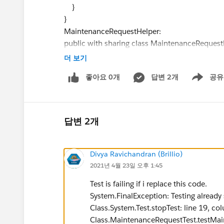
}
}
MaintenanceRequestHelper:
public with sharing class MaintenanceRequest
public static void updateWorkOrders(Map<Id
더 보기
// TODO: Complete the method to update
좋아요 0개
답변 2개
공유
System.debug('*******Inside MaintenanceReq
Show menu
Map<Id, Integer> mapProduct = new Map<I
List<Case> newCaseList = new List<Case>
List<Product2> listProduct = [sele
답변 2개
for (Product2 p : listProduct) {
if (p != null) {
if(p.Maintenance_Cycle__c != null){
Divya Ravichandran (Brillio)
mapProduct.put(
p.Id
, Integer.val
2021년 4월 23일 오후 1:45
}
Test is failing if i replace this code.
}
System.FinalException: Testing already
}
Class.System.Test.stopTest: line 19, co
for(Case a: applicableCases.values()){
Class.MaintenanceRequestTest.testMai
Case newCase = new Case();