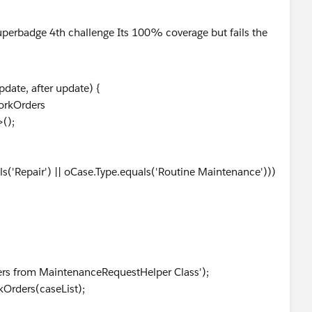
date, after update) {
WorkOrders
();
Repair') || oCase.Type.equals('Routine Maintenance')))
from MaintenanceRequestHelper Class');
rders(caseList);