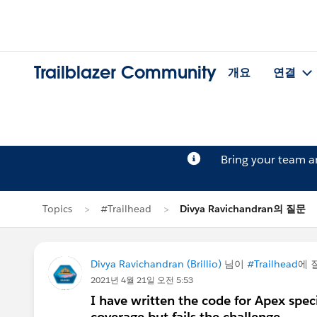
Trailblazer Community
개요
연결
Bring your team 
Topics
#Trailhead
Divya Ravichandran의 질문
Divya Ravichandran (Brillio)
님이
#Trailhead
에 
2021년 4월 21일 오전 5:53
I have written the code for Apex spe
coverage but fails the challenge