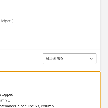
Helper {
,Case>applicableCases) {
 workorders
uestHelper Class*******');
d, Integer>();
();
정렬
ct Id, Maintenance_Cycle__c from Product2];
날짜별 정렬
ueOf(p.Maintenance_Cycle__c));
 stopped
lumn 1
ntenanceHelper: line 63, column 1