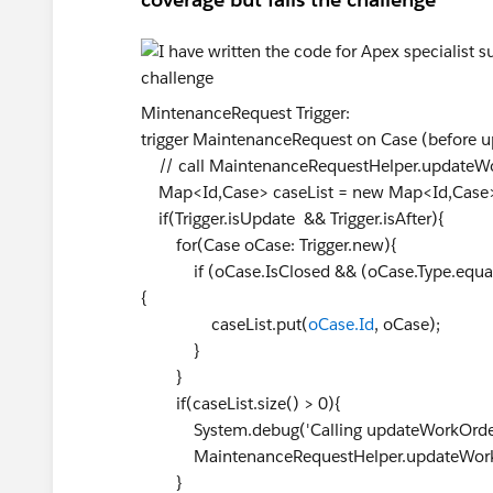
MintenanceRequest Trigger:
trigger MaintenanceRequest on Case (before up
// call MaintenanceRequestHelper.update
Map<Id,Case> caseList = new Map<Id,Case>
if(Trigger.isUpdate && Trigger.isAfter){
for(Case oCase: Trigger.new){
if (oCase.IsClosed && (oCase.Type.equals('
{
caseList.put(
oCase.Id
, oCase);
}
}
if(caseList.size() > 0){
System.debug('Calling updateWorkOrders 
MaintenanceRequestHelper.updateWorkO
}