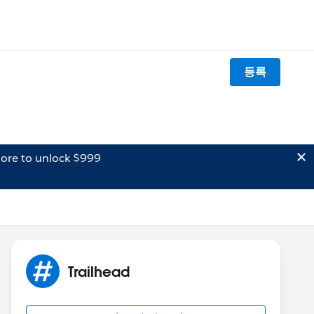
등록
ore to unlock $999
Trailhead