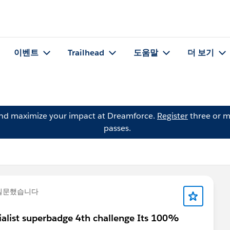
이벤트
Trailhead
도움말
더 보기
and maximize your impact at Dreamforce.
Register
three or m
passes.
질문했습니다
cialist superbadge 4th challenge Its 100%