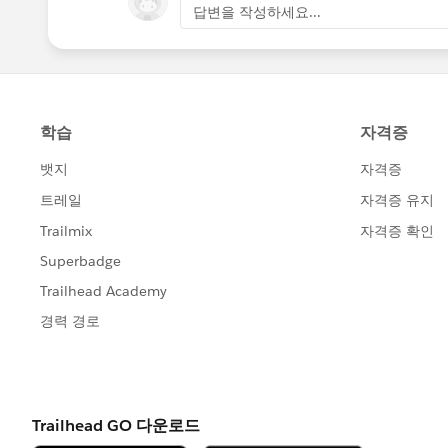
}
답변을 작성하세요...
replace your method with above. I adde
}
I hope it will complete your requirment
}
let me know if it helps you and marking 
Test Class:
Thank you
@isTest
public class MaintenanceRequestTest {
static List<Case> caseList1 = new List<Case
static List<Product2> prodList = new List<P
static List<Work_Part__c> wpList = new Lis
@testSetup
static void getData(){
caseList1= CreateData( 300,3,3,'Repair');
}
public static List<Case>
CreateData( Integer numOfcase, Integer num
String type){
List<Case> caseList = new List<Case>();
//Create Vehicle
Vehicle__c vc = new Vehicle__c();