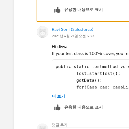
newCase.Vehicle__c = a.Vehicle__c;
유용한 내용으로 표시
newCase.Equipment__c = a.Equipment_
newCase.Type = 'Routine Maintenance';
newCase.Subject = String.isBlank(a.Subject
Ravi Soni (Salesforce)
newCase.Date_Reported__c = Date.toda
2021년 4월 21일 오전 6:59
newCase.Status = 'New';
Hi divya,
newCase.Product__c = a.Product__c;
If your test class is 100% cover, you mu
newCase.AccountId = a.AccountId;
newCase.ContactId = a.ContactId;
public static testmethod voi
newCase.AssetId = a.AssetId;
        Test.startTest();
newCase.Origin = a.Origin;
        getData();
newCase.Reason = a.Reason;
        for(Case cas: caseLi
newCase.Date_Due__c = (mapProduct.
        cas.Status ='Closed'
더 보기
(Date.today().addDays(Integer.valueOf(mapPro
        update caseList1; 
newCaseList.add(newCase);
유용한 내용으로 표시
}
        Test.stopTest();
if(newCaseList.size() > 0){
    }
insert newCaseList;
댓글 추가