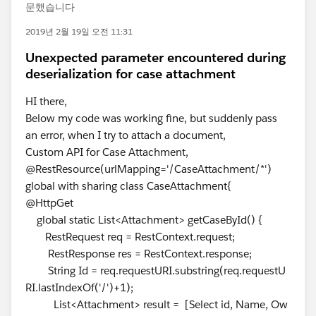
문했습니다
2019년 2월 19일 오전 11:31
Unexpected parameter encountered during
deserialization for case attachment
HI there,
Below my code was working fine, but suddenly pass
an error, when I try to attach a document,
Custom API for Case Attachment,
@RestResource(urlMapping='/CaseAttachment/*')
global with sharing class CaseAttachment{
@HttpGet
global static List<Attachment> getCaseById() {
RestRequest req = RestContext.request;
RestResponse res = RestContext.response;
String Id = req.requestURI.substring(req.requestU
RI.lastIndexOf('/')+1);
List<Attachment> result = [Select id, Name, Ow