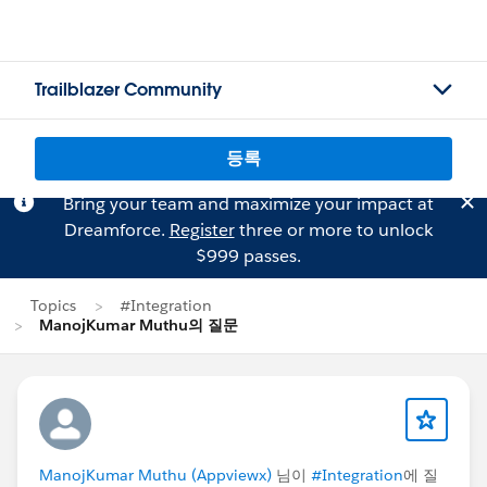
Trailblazer Community
등록
Bring your team and maximize your impact at
Dreamforce.
Register
three or more to unlock
$999 passes.
Topics
#Integration
ManojKumar Muthu의 질문
ManojKumar Muthu (Appviewx)
님이
#Integration
에 질