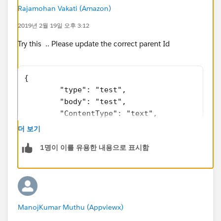
a.Name
= type;
Rajamohan Vakati (Amazon)
a.Body = Blob.valueOf(body);
2019년 2월 19일 오후 3:12
a.ContentType = ContentType;
a.ParentId = ParentID;
Try this .. Please update the correct parent Id
insert a;
{
	"type": "test", 
	"body": "test", 
}
	"ContentType": "text", 
}
	"ParentID": "500..........W"
Below the result
더 보기
}
1명이 이를 유용한 내용으로 표시함
Can someone help with this asap.
ManojKumar Muthu (Appviewx)