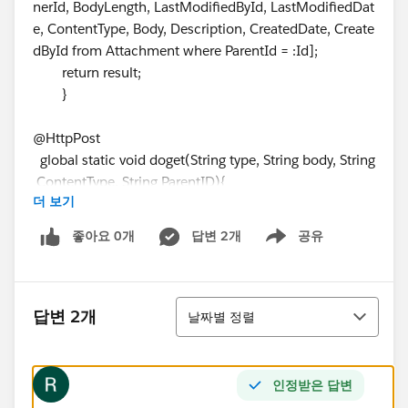
nerId, BodyLength, LastModifiedById, LastModifiedDat
e, ContentType, Body, Description, CreatedDate, Create
dById from Attachment where ParentId = :Id];
return result;
}
@HttpPost
global static void doget(String type, String body, String
ContentType, String ParentID){
더 보기
RestRequest req = RestContext.request;
RestResponse res = RestContext.response;
좋아요 0개
답변 2개
공유
Show menu
if(Test.isRunningTest()){
String CaseName=req.requestURI.substring(req.re
questURI.lastIndexOf('/')+1);
정렬
//String doc=EncodingUtil.Base64Encode(req.req
답변 2개
날짜별 정렬
uestBody);
}
인정받은 답변
Attachment a = new Attachment();