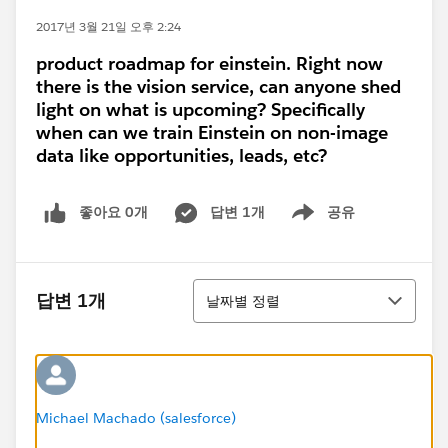
2017년 3월 21일 오후 2:24
product roadmap for einstein. Right now
there is the vision service, can anyone shed
light on what is upcoming? Specifically
when can we train Einstein on non-image
data like opportunities, leads, etc?
좋아요 0개
답변 1개
공유
Show menu
정렬
답변 1개
날짜별 정렬
Michael Machado (salesforce)