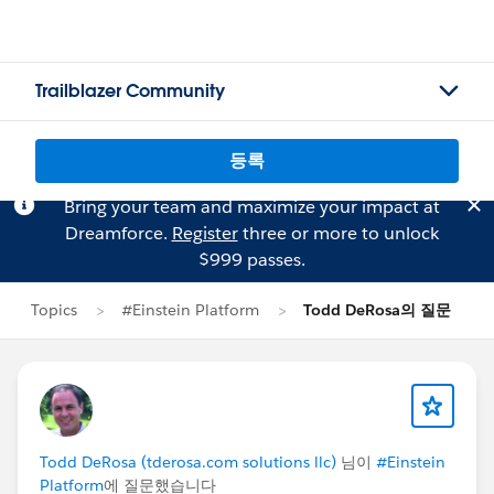
Trailblazer Community
등록
Bring your team and maximize your impact at
Dreamforce.
Register
three or more to unlock
$999 passes.
Topics
#Einstein Platform
Todd DeRosa의 질문
Todd DeRosa (tderosa.com solutions llc)
님이
#Einstein
Platform
에 질문했습니다