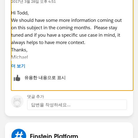
2017년 3월 28일 오후 4:51
Hi Todd,
We should have some more information coming out
on this subject in the coming months. Please stay
tuned and if you have a specific use case in mind, it
always helps to have more context.
Thanks,
Michael
더 보기
유용한 내용으로 표시
댓글 추가
답변을 작성하세요...
Einstein Platform