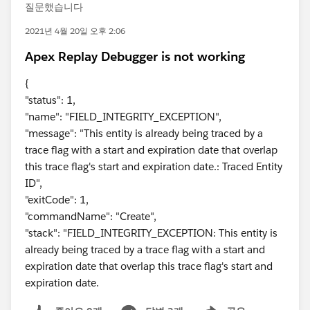
질문했습니다
2021년 4월 20일 오후 2:06
Apex Replay Debugger is not working
{
"status": 1,
"name": "FIELD_INTEGRITY_EXCEPTION",
"message": "This entity is already being traced by a
trace flag with a start and expiration date that overlap
this trace flag's start and expiration date.: Traced Entity
ID",
"exitCode": 1,
"commandName": "Create",
"stack": "FIELD_INTEGRITY_EXCEPTION: This entity is
already being traced by a trace flag with a start and
expiration date that overlap this trace flag's start and
expiration date.