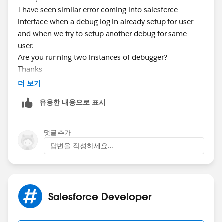
I have seen similar error coming into salesforce
interface when a debug log in already setup for user
and when we try to setup another debug for same
user.
Are you running two instances of debugger?
Thanks
더 보기
유용한 내용으로 표시
댓글 추가
답변을 작성하세요...
Salesforce Developer