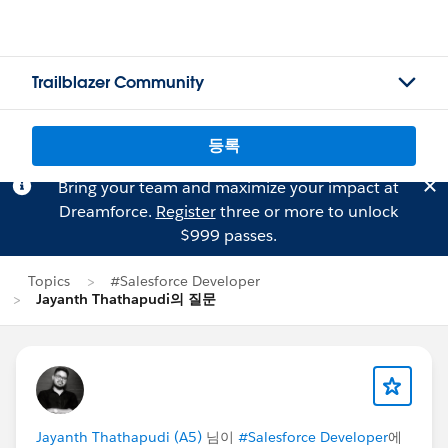
Trailblazer Community
등록
Bring your team and maximize your impact at
Dreamforce.
Register
three or more to unlock
$999 passes.
Topics
#Salesforce Developer
Jayanth Thathapudi의 질문
Jayanth Thathapudi (A5)
님이
#Salesforce Developer
에