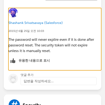
Shashank Srivatsavaya (Salesforce)
2015년 6월 25일 오전 10:03
The password will never explire even if it is done after
password reset. The security token will not expire
unless it is manually reset.
유용한 내용으로 표시
댓글 추가
답변을 작성하세요...
Security