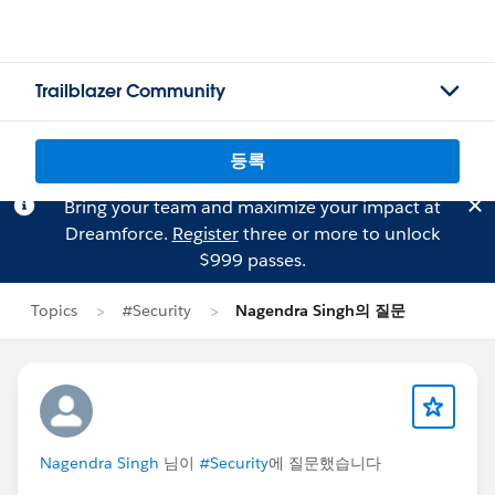
Trailblazer Community
등록
Bring your team and maximize your impact at
Dreamforce.
Register
three or more to unlock
$999 passes.
Topics
#Security
Nagendra Singh의 질문
Nagendra Singh
님이
#Security
에 질문했습니다