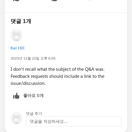
Show menu
댓글 1개
Kel Hill
2023년 11월 22일 오후 6:55
I don't recall what the subject of the Q&A was.
Feedback requests should include a link to the
issue/discussion.
좋아요 0개
댓글 추가
댓글을 작성하세요...