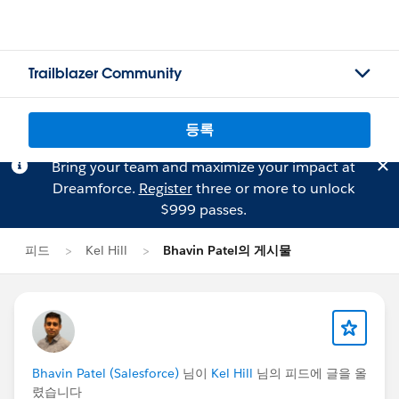
Trailblazer Community
등록
Bring your team and maximize your impact at
Dreamforce.
Register
three or more to unlock
$999 passes.
피드
Kel Hill
Bhavin Patel의 게시물
Bhavin Patel (Salesforce)
님이
Kel Hill
님의 피드에 글을 올
렸습니다