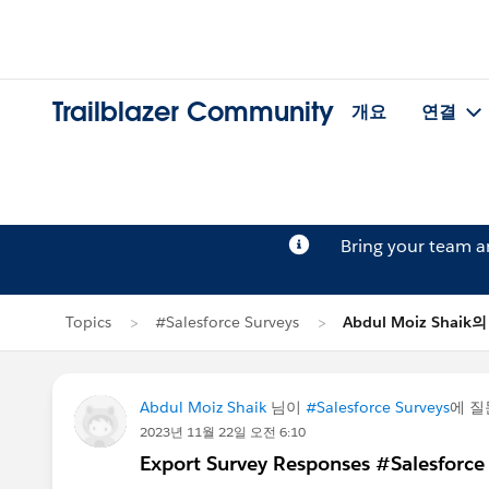
Trailblazer Community
개요
연결
Bring your team 
Topics
#Salesforce Surveys
Abdul Moiz Shaik
Abdul Moiz Shaik
님이
#Salesforce Surveys
에 
2023년 11월 22일 오전 6:10
Export Survey Responses #Salesforce