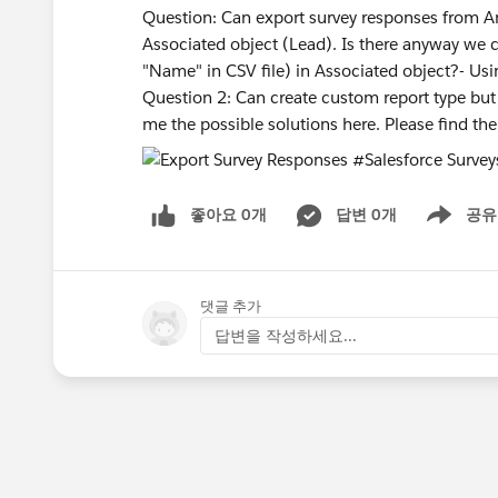
Question: Can export survey responses from An
Associated object (Lead). Is there anyway we can
"Name" in CSV file) in Associated object?- Usi
Question 2: Can create custom report type but 
me the possible solutions here. Please find th
좋아요 0개
답변 0개
공유
Show menu
댓글 추가
답변을 작성하세요...