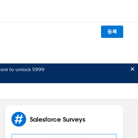
등록
ore to unlock $999
Salesforce Surveys