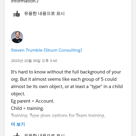
information.)
유용한 내용으로 표시
Steven Trumble (Strum Consulting)
2023년 10월 30일 오후 3:40
It's hard to know without the full background of your
org. But it almost seems like each group of 5 could
almost be its own object, or at least a "type" in a child
object.
Eg parent = Account.
Child = training.
Training. Type gives options for Team training,
individual training, instructor training etc (whatever the
더 보기
22 options are).
유용한 내용으로 표시