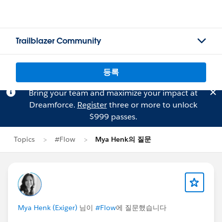
Trailblazer Community
등록
Bring your team and maximize your impact at
Dreamforce.
Register
three or more to unlock
$999 passes.
Topics
#Flow
Mya Henk의 질문
Mya Henk (Exiger)
님이
#Flow
에 질문했습니다