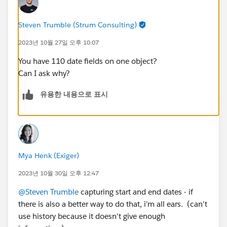
Steven Trumble (Strum Consulting)
2023년 10월 27일 오후 10:07
You have 110 date fields on one object?
Can I ask why?
유용한 내용으로 표시
Mya Henk (Exiger)
2023년 10월 30일 오후 12:47
@Steven Trumble
capturing start and end dates - if
there is also a better way to do that, i'm all ears. (can't
use history because it doesn't give enough