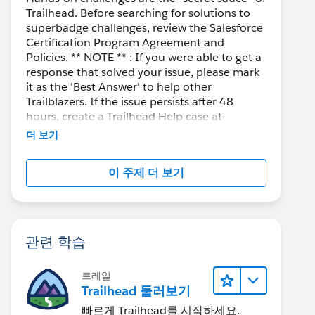
Trailhead. Before searching for solutions to
superbadge challenges, review the Salesforce
Certification Program Agreement and
Policies. ** NOTE ** : If you were able to get a
response that solved your issue, please mark
it as the 'Best Answer' to help other
Trailblazers. If the issue persists after 48
hours, create a Trailhead Help case at
https://help.salesforce.com/s/support
for
더 보기
further assistance.
이 주제 더 보기
관련 학습
트레일
Trailhead 둘러보기
빠르게 Trailhead를 시작하세요.