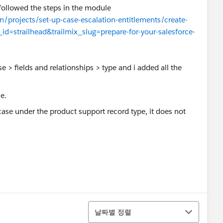
 followed the steps in the module
rn/projects/set-up-case-escalation-entitlements/create-
id=strailhead&trailmix_slug=prepare-for-your-salesforce-
e > fields and relationships > type and i added all the
case under the product support record type, it does not
정렬
날짜별 정렬