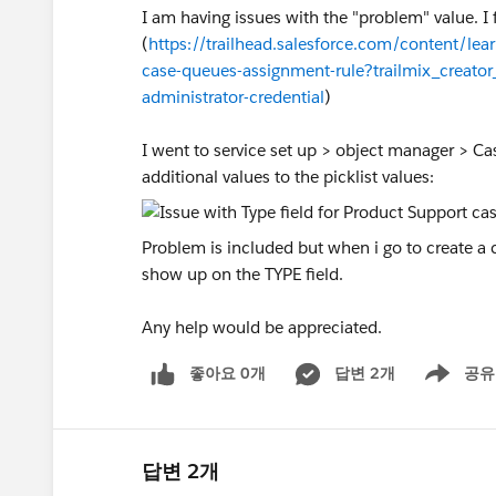
I am having issues with the "problem" value. I
(
https://trailhead.salesforce.com/content/lea
case-queues-assignment-rule?trailmix_creator_
administrator-credential
)
I went to service set up > object manager > Cas
additional values to the picklist values:
Problem is included but when i go to create a 
show up on the TYPE field.
Any help would be appreciated.
좋아요 0개
답변 2개
공유
Show menu
답변 2개