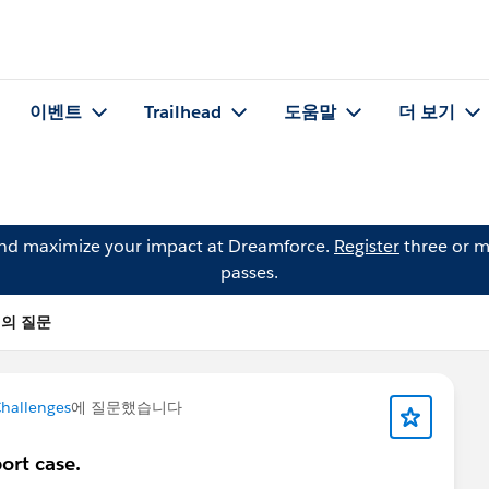
이벤트
Trailhead
도움말
더 보기
and maximize your impact at Dreamforce.
Register
three or m
passes.
ra의 질문
Challenges
에 질문했습니다
ort case.