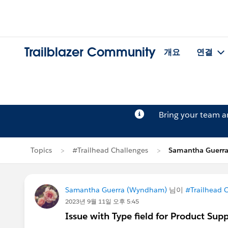
Trailblazer Community
개요
연결
Bring your team 
Topics
#Trailhead Challenges
Samantha Guer
Samantha Guerra (Wyndham)
님이
#Trailhead 
2023년 9월 11일 오후 5:45
Issue with Type field for Product Supp