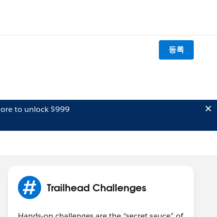
등록
ore to unlock $999
Trailhead Challenges
Hands-on challenges are the “secret sauce” of