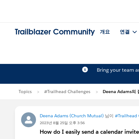
Trailblazer Community
개요
연결
Bring your team 
Topics
#Trailhead Challenges
Deena Adams의
Deena Adams (Church Mutual)
님이
#Trailhead
2023년 8월 25일 오후 3:56
How do I easily send a calendar invite