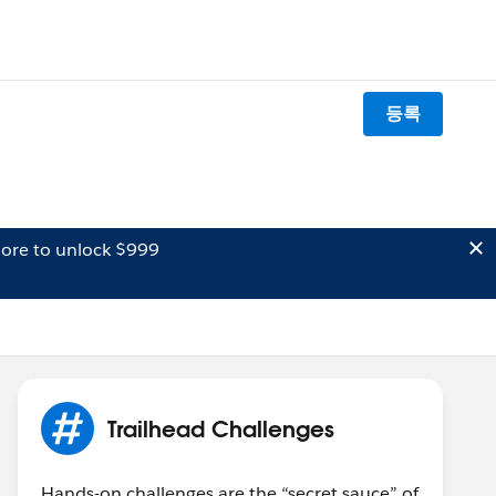
등록
ore to unlock $999
Trailhead Challenges
Hands-on challenges are the “secret sauce” of