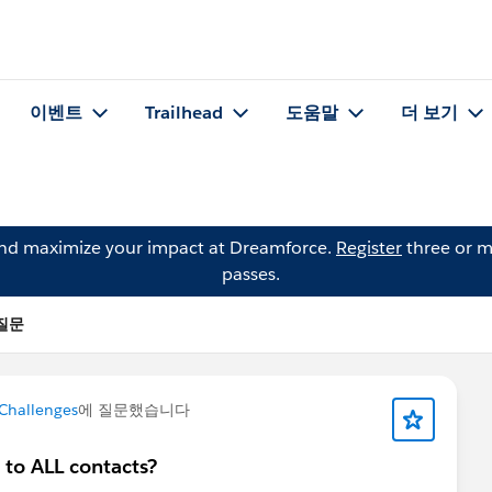
이벤트
Trailhead
도움말
더 보기
and maximize your impact at Dreamforce.
Register
three or m
passes.
 질문
 Challenges
에 질문했습니다
 to ALL contacts?