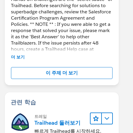
Trailhead. Before searching for solutions to
superbadge challenges, review the Salesforce
Certification Program Agreement and
Policies. ** NOTE ** : If you were able to get a
response that solved your issue, please mark
it as the 'Best Answer' to help other
Trailblazers. If the issue persists after 48
hours, create a Trailhead Help case at
https://help.salesforce.com/s/support
for
더 보기
further assistance.
이 주제 더 보기
관련 학습
트레일
Trailhead 둘러보기
빠르게 Trailhead를 시작하세요.