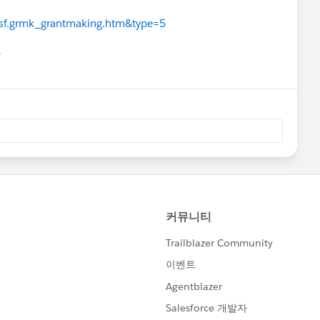
d=sf.grmk_grantmaking.htm&type=5
유
u