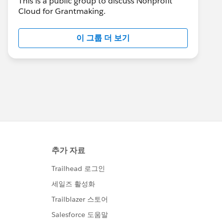
This is a public group to discuss Nonprofit
Cloud for Grantmaking.
이 그룹 더 보기