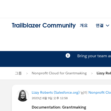
Trailblazer Community
개요
연결
Bring your team 
그룹
Nonprofit Cloud for Grantmaking
Lizzy R
Lizzy Roberts (Salesforce.org)
님이
Nonprofit Cl
2023년 8월 9일 오후 12:58
Documentation: Grantmaking