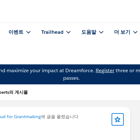
이벤트
Trailhead
도움말
더 보기
and maximize your impact at Dreamforce.
Register
three or m
passes.
oberts의 게시물
oud for Grantmaking
에 글을 올렸습니다