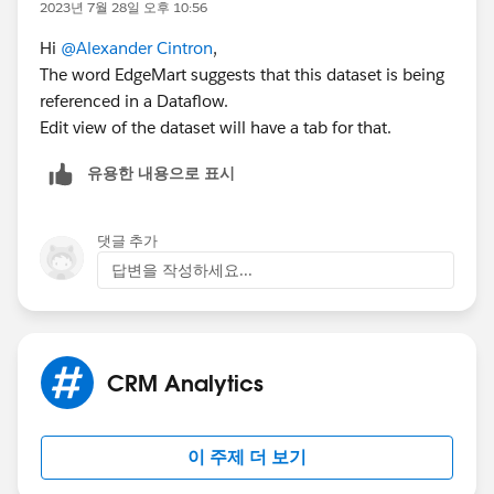
2023년 7월 28일 오후 10:56
Hi
@Alexander Cintron
,
The word EdgeMart suggests that this dataset is being
referenced in a Dataflow.
Edit view of the dataset will have a tab for that.
유용한 내용으로 표시
댓글 추가
답변을 작성하세요...
CRM Analytics
이 주제 더 보기