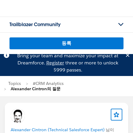
Trailblazer Community
등록
Bring your team and maximize your impact at
Dreamforce.
Register
three or more to unlock
$999 passes.
Topics
#CRM Analytics
Alexander Cintron의 질문
Alexander Cintron (Technical Salesforce Expert)
님이