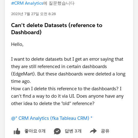
#CRM Analytics
에 질문했습니다
2023년 7월 27일 오전 8:28
Can't delete Datasets (reference to
Dashboard)
Hello,
I want to delete datasets but I get an error saying that
they are still referenced in certain dashboards
(EdgeMart). But these dashboards were deleted a long
time ago.
How can I delete this reference to the dashboards? I
can't find a way to do it via UI. Does anyone have any
other idea to delete the "old" reference?
@* CRM Analytics (fka Tableau CRM) *
좋아요 0개
답변 3개
공유
Show menu