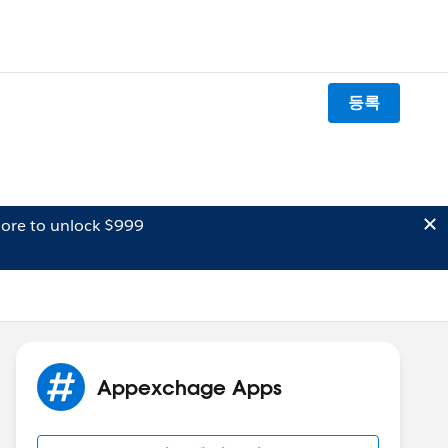
등록
ore to unlock $999
Appexchage Apps