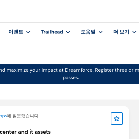
이벤트
Trailhead
도움말
더 보기
and maximize your impact at Dreamforce.
Register
three or m
passes.
pps
에 질문했습니다
enter and it assets