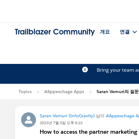
Trailblazer Community
개요
연결
Bring your team 
Topics
#Appexchage Apps
Saran Vemuri의 질문
Saran Vemuri (InfoGravity)
님이
#Appexchage A
2023년 7월 5일 오후 8:22
How to access the partner marketing c