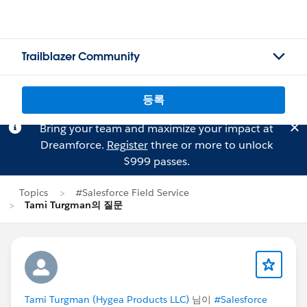
Trailblazer Community
등록
Bring your team and maximize your impact at
Dreamforce.
Register
three or more to unlock
$999 passes.
Topics
#Salesforce Field Service
Tami Turgman의 질문
Tami Turgman (Hygea Products LLC)
님이
#Salesforce