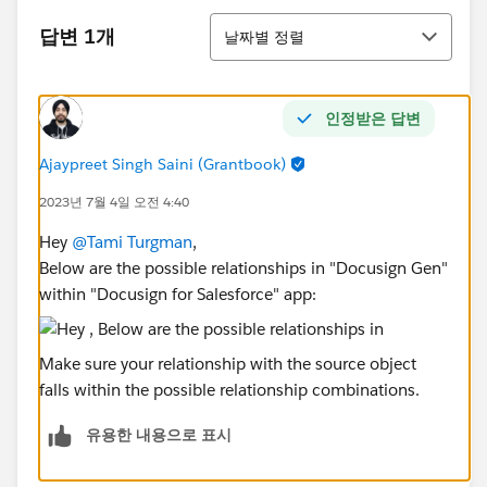
정렬
답변 1개
날짜별 정렬
인정받은 답변
Ajaypreet Singh Saini (Grantbook)
2023년 7월 4일 오전 4:40
Hey
@Tami Turgman
,
Below are the possible relationships in "Docusign Gen"
within "Docusign for Salesforce" app:
Make sure your relationship with the source object
falls within the possible relationship combinations.
유용한 내용으로 표시