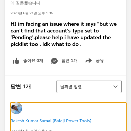
에 질문했습니다
2023년 6월 21일 오후 1:36
HI im facing an issue where it says "but we
can't find that account's Type set to
'Pending'.please help i have updated the
picklist too . idk what to do .
좋아요 0개
답변 1개
공유
Show menu
정렬
답변 1개
날짜별 정렬
Rakesh Kumar Samal (Balaji Power Tools)
2023년 6월 21일 오후 4:01