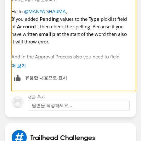
Hello
@MANYA SHARMA
,
If you added
Pending
values to the
Type
picklist field
of
Account
, then check the spelling. Because if you
have written
small p
at the start of the word then also
it will throw error.
And in the Approval Process also you need to field
update the Picklist value to Pending
더 보기
유용한 내용으로 표시
댓글 추가
답변을 작성하세요...
Trailhead Challenges