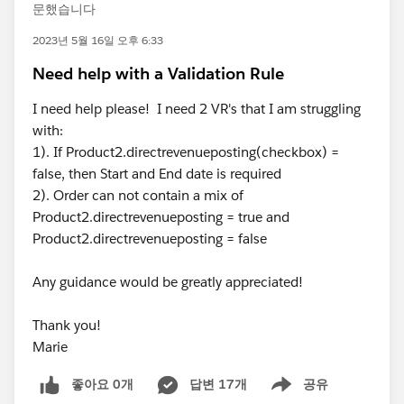
문했습니다
2023년 5월 16일 오후 6:33
Need help with a Validation Rule
I need help please! I need 2 VR's that I am struggling
with:
1). If Product2.directrevenueposting(checkbox) =
false, then Start and End date is required
2). Order can not contain a mix of
Product2.directrevenueposting = true and
Product2.directrevenueposting = false
Any guidance would be greatly appreciated!
Thank you!
Marie
좋아요 0개
답변 17개
공유
Show menu