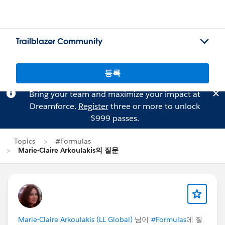
Trailblazer Community
등록
Bring your team and maximize your impact at
Dreamforce.
Register
three or more to unlock
$999 passes.
Topics
#Formulas
Marie-Claire Arkoulakis의 질문
Marie-Claire Arkoulakis (LL Global)
님이
#Formulas
에 질