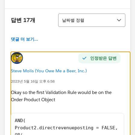
정렬
답변 17개
날짜별 정렬
댓글 더 보기...
인정받은 답변
Steve Molis (You Owe Me a Beer, Inc.)
2023년 5월 16일 오후 6:58
Okay so the first Validation Rule would be on the
Order Product Object
AND(
Product2.directrevenueposting = FALSE, 
OR(