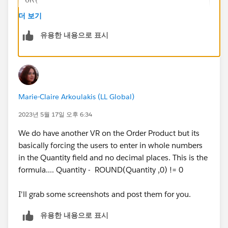
ISBLANK( StartDate ),
더 보기
ISBLANK( EndDate )
유용한 내용으로 표시
)
)
Marie-Claire Arkoulakis (LL Global)
2023년 5월 17일 오후 6:34
We do have another VR on the Order Product but its
basically forcing the users to enter in whole numbers
in the Quantity field and no decimal places. This is the
formula.... Quantity - ROUND(Quantity ,0) != 0
I'll grab some screenshots and post them for you.
유용한 내용으로 표시