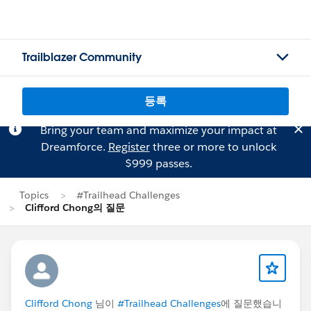
Trailblazer Community
등록
Bring your team and maximize your impact at
Dreamforce.
Register
three or more to unlock
$999 passes.
Topics
#Trailhead Challenges
Clifford Chong의 질문
Clifford Chong
님이
#Trailhead Challenges
에 질문했습니