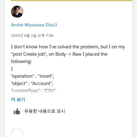
André Miyazawa (Itaú)
2023년 6월 1일 오후 7:58
I don't know how I've solved the problem, but I on my
"post Create job", on Body -> Raw I placed the
following:
{
"operation" : "insert",
"object" : "Account",
"contentType" : "CSV",
"lineEnding" : "CRLF"
더 보기
}
유용한 내용으로 표시
And it worked