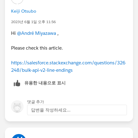
Keiji Otsubo
2023년 6월 1일 오후 11:56
Hi
@André Miyazawa
,
Please check this article.
https://salesforce.stackexchange.com/questions/326
248/bulk-api-v2-line-endings
유용한 내용으로 표시
댓글 추가
답변을 작성하세요...