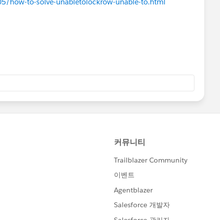
5/how-to-solve-unabletolockrow-unable-to.html