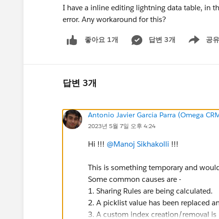
I have a inline editing lightning data table, in 
error. Any workaround for this?
답변 3개
공
좋아요 1개
Show men
답변 3개
Antonio Javier García Parra (Omega CR
2023년 5월 7일 오후 4:24
Hi !!!
@Manoj Sikhakolli
!!!
This is something temporary and woul
Some common causes are -
1. Sharing Rules are being calculated.
2. A picklist value has been replaced a
3. A custom index creation/removal is 