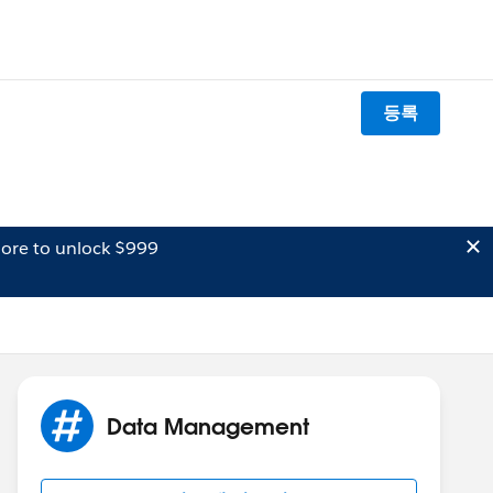
등록
ore to unlock $999
Data Management