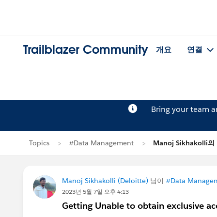
Trailblazer Community
개요
연결
Bring your team 
Topics
#Data Management
Manoj Sikhakolli
Manoj Sikhakolli (Deloitte)
님이
#Data Manage
2023년 5월 7일 오후 4:13
Getting Unable to obtain exclusive acc