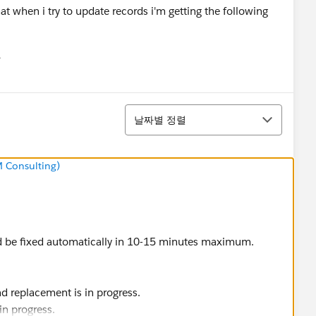
that when i try to update records i'm getting the following
유
u
정렬
날짜별 정렬
M Consulting)
d be fixed automatically in 10-15 minutes maximum.
nd replacement is in progress.
in progress.