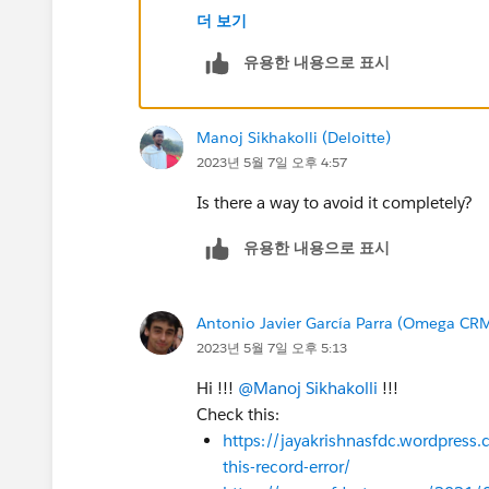
4. Most unlikely one - someone else is 
더 보기
access at the same time.
유용한 내용으로 표시
https://developer.salesforce.com/f
Manoj Sikhakolli (Deloitte)
Good luck !!!
2023년 5월 7일 오후 4:57
Is there a way to avoid it completely?
유용한 내용으로 표시
Antonio Javier García Parra (Omega CR
2023년 5월 7일 오후 5:13
Hi !!!
@Manoj Sikhakolli
!!!
Check this:
https://jayakrishnasfdc.wordpress
this-record-error/