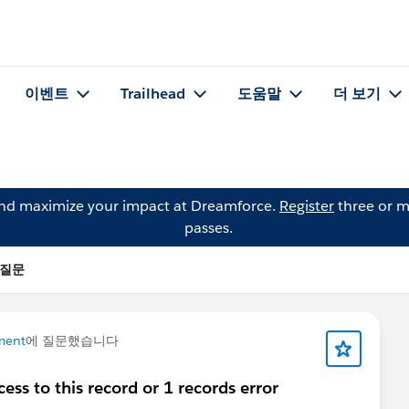
이벤트
Trailhead
도움말
더 보기
and maximize your impact at Dreamforce.
Register
three or m
passes.
의 질문
ment
에 질문했습니다
ess to this record or 1 records error