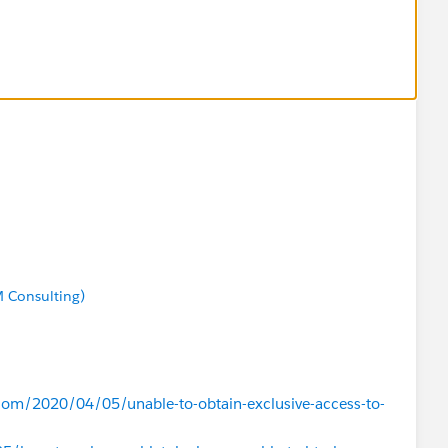
already editing the same record that you are trying to
orums/?id=906F00000008m69IAA
M Consulting)
.com/2020/04/05/unable-to-obtain-exclusive-access-to-