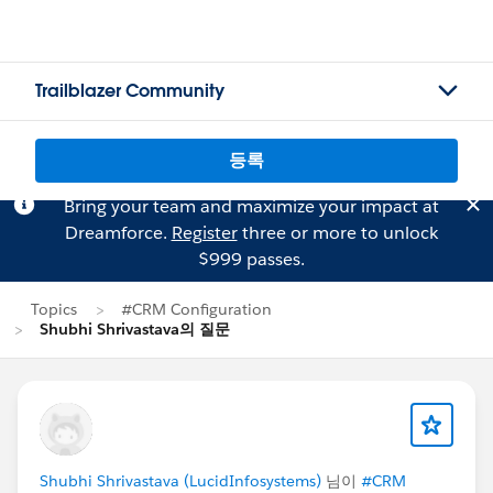
Trailblazer Community
등록
Bring your team and maximize your impact at
Dreamforce.
Register
three or more to unlock
$999 passes.
Topics
#CRM Configuration
Shubhi Shrivastava의 질문
Shubhi Shrivastava (LucidInfosystems)
님이
#CRM