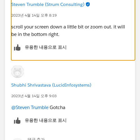
Steven Trumble (Strum Consulting)
2023년 4월 14일 오후 8:19
scroll your screen down a little bit or zoom out. it will
be in the bottom right.
유용한 내용으로 표시
Shubhi Shrivastava (LucidInfosystems)
2023년 4월 14일 오후 9:03
@Steven Trumble
Gotcha
유용한 내용으로 표시
댓글 추가