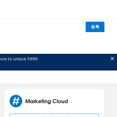
등록
ore to unlock $999
Marketing Cloud