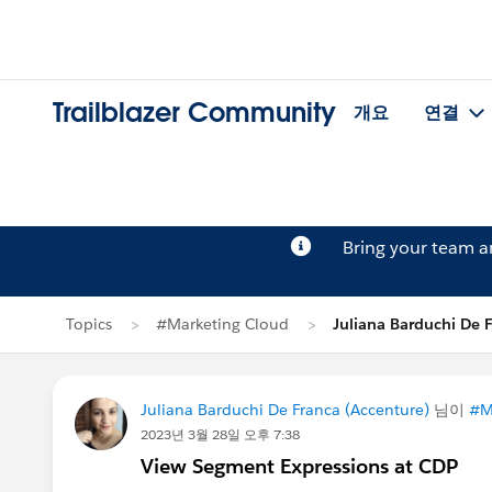
Trailblazer Community
개요
연결
Bring your team 
Topics
#Marketing Cloud
Juliana Barduchi De
Juliana Barduchi De Franca (Accenture)
님이
#M
2023년 3월 28일 오후 7:38
View Segment Expressions at CDP