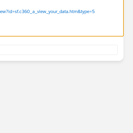
eView?id=sf.c360_a_view_your_data.htm&type=5