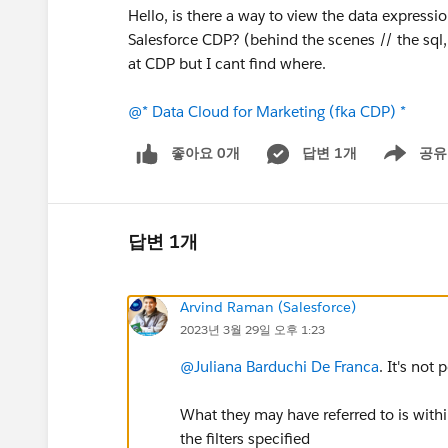
Hello, is there a way to view the data expressi
Salesforce CDP? (behind the scenes // the sql,
at CDP but I cant find where.
@* Data Cloud for Marketing (fka CDP) *
좋아요 0개
답변 1개
공유
Show menu
답변 1개
Arvind Raman (Salesforce)
2023년 3월 29일 오후 1:23
@Juliana Barduchi De Franca
. It's not
What they may have referred to is with
the filters specified