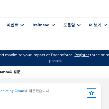
이벤트
Trailhead
도움말
더 보기
and maximize your impact at Dreamforce.
Register
three or m
passes.
 Franca의 질문
arketing Cloud
에 질문했습니다