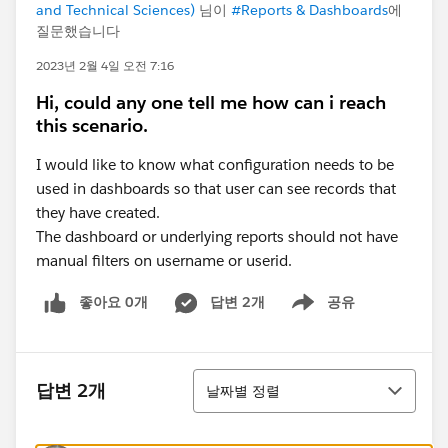
and Technical Sciences)
님이
#Reports & Dashboards
에
질문했습니다
2023년 2월 4일 오전 7:16
Hi, could any one tell me how can i reach
this scenario.
I would like to know what configuration needs to be
used in dashboards so that user can see records that
they have created.
The dashboard or underlying reports should not have
manual filters on username or userid.
좋아요 0개
답변 2개
공유
Show menu
정렬
답변 2개
날짜별 정렬