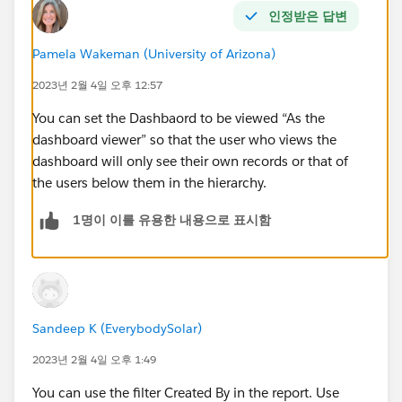
인정받은 답변
Pamela Wakeman (University of Arizona)
2023년 2월 4일 오후 12:57
You can set the Dashbaord to be viewed “As the
dashboard viewer” so that the user who views the
dashboard will only see their own records or that of
the users below them in the hierarchy.
1명이 이를 유용한 내용으로 표시함
Sandeep K (EverybodySolar)
2023년 2월 4일 오후 1:49
You can use the filter Created By in the report. Use