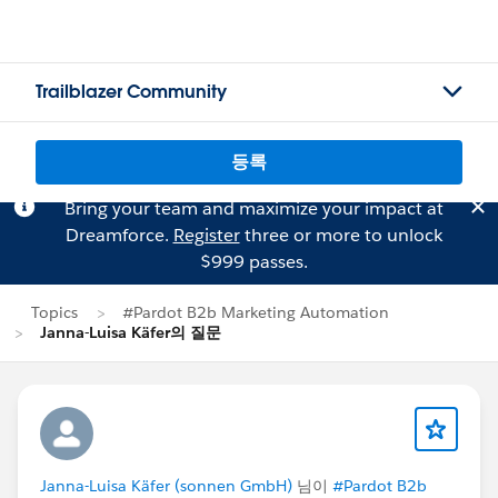
Trailblazer Community
등록
Bring your team and maximize your impact at
Dreamforce.
Register
three or more to unlock
$999 passes.
Topics
#Pardot B2b Marketing Automation
Janna-Luisa Käfer의 질문
Janna-Luisa Käfer (sonnen GmbH)
님이
#Pardot B2b