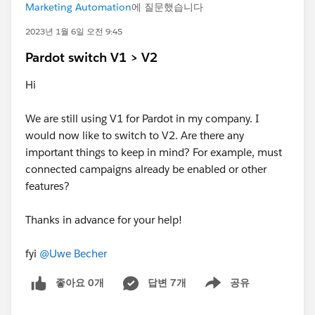
Marketing Automation
에 질문했습니다
2023년 1월 6일 오전 9:45
Pardot switch V1 > V2
Hi
We are still using V1 for Pardot in my company. I
would now like to switch to V2. Are there any
important things to keep in mind? For example, must
connected campaigns already be enabled or other
features?
Thanks in advance for your help!
fyi
@Uwe Becher
좋아요 0개
답변 7개
공유
Show menu