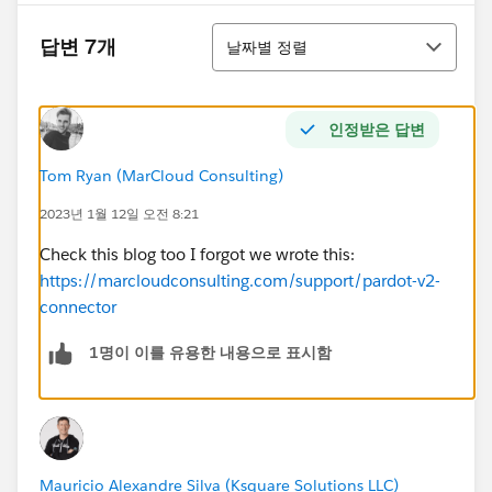
정렬
답변 7개
날짜별 정렬
인정받은 답변
Tom Ryan (MarCloud Consulting)
2023년 1월 12일 오전 8:21
Check this blog too I forgot we wrote this:
https://marcloudconsulting.com/support/pardot-v2-
connector
1명이 이를 유용한 내용으로 표시함
Mauricio Alexandre Silva (Ksquare Solutions LLC)