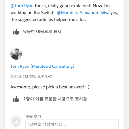
@Tom Ryan
thnks, really good explained! Now I'm
working on the Switch.
@Mauricio Alexandre Silva
yes,
the suggested articles helped me a lot.
유용한 내용으로 표시
Tom Ryan (MarCloud Consulting)
2023년 1월 12일 오후 2:43
Awesome, please pick a best answer! :-)
1명이 이를 유용한 내용으로 표시함
댓글 추가
답변을 작성하세요...