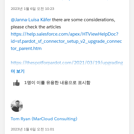
2023년 1월 6일 오전 10:23
@Janna-Luisa Käfer
there are some considerations,
please check the articles
https://help.salesforce.com/apex/HTViewHelpDoc?
id=sf.pardot_sf_connector_setup_v2_upgrade_connec
tor_parent.htm
https://thespotforpardot.com/2021/03/19/upgrading
-to-the-salesforce-pardot-v2-connector/
더 보기
1명이 이를 유용한 내용으로 표시함
https://www.salesforceben.com/the-drip/salesforce-
connector-for-pardot-v1-vs-v2-key-differences/
Tom Ryan (MarCloud Consulting)
2023년 1월 6일 오전 11:01