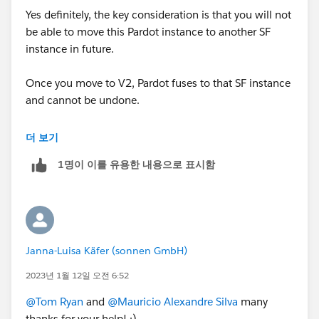
Yes definitely, the key consideration is that you will not
be able to move this Pardot instance to another SF
instance in future.
Once you move to V2, Pardot fuses to that SF instance
and cannot be undone.
Having said this, V2 is SO much better than V1 so as
더 보기
long as the above isn't a concern, you should be okay
1명이 이를 유용한 내용으로 표시함
and can start taking advantage of up-to-date features.
Janna-Luisa Käfer (sonnen GmbH)
2023년 1월 12일 오전 6:52
@Tom Ryan
and
@Mauricio Alexandre Silva
many
thanks for your help! :)