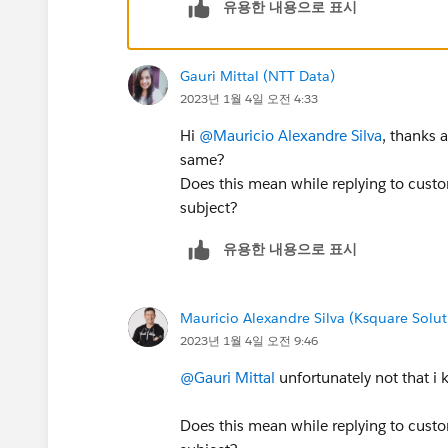
유용한 내용으로 표시
Gauri Mittal (NTT Data)
2023년 1월 4일 오전 4:33
Hi
@Mauricio Alexandre Silva
, thanks 
same?
Does this mean while replying to custom
subject?
유용한 내용으로 표시
Mauricio Alexandre Silva (Ksquare Solut
2023년 1월 4일 오전 9:46
@Gauri Mittal
unfortunately not that i 
Does this mean while replying to custom