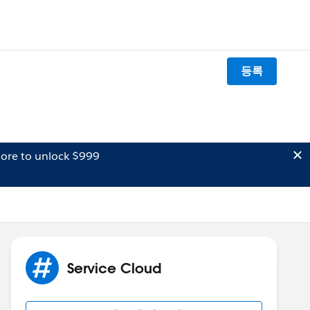
등록
ore to unlock $999
Service Cloud