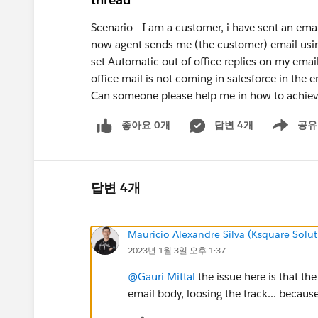
Scenario - I am a customer, i have sent an emai
now agent sends me (the customer) email using
set Automatic out of office replies on my emai
office mail is not coming in salesforce in the e
Can someone please help me in how to achiev
좋아요 0개
답변 4개
공유
Show menu
답변 4개
Mauricio Alexandre Silva (Ksquare Solut
2023년 1월 3일 오후 1:37
@Gauri Mittal
the issue here is that the
email body, loosing the track... because