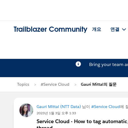
Trailblazer Community
개요
연결
Bring your team 
Topics
#Service Cloud
Gauri Mittal의 질문
Gauri Mittal (NTT Data)
님이
#Service Cloud
에 
2023년 1월 3일 오후 1:33
Service Cloud - How to tag automatic/o
thread