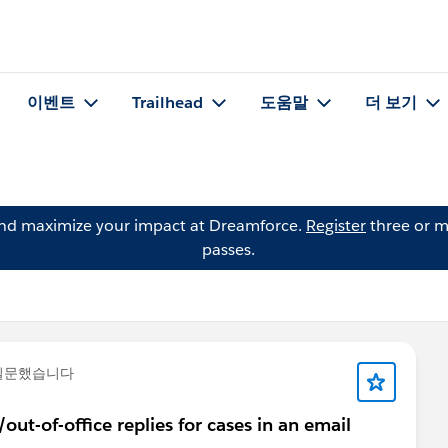
이벤트
Trailhead
도움말
더 보기
and maximize your impact at Dreamforce.
Register
three or m
passes.
질문했습니다
ut-of-office replies for cases in an email