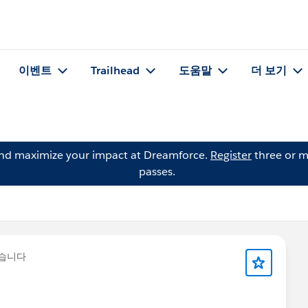
이벤트
Trailhead
도움말
더 보기
and maximize your impact at Dreamforce.
Register
three or m
passes.
습니다