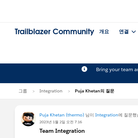
Trailblazer Community
개요
연결
Bring your team 
그룹
Integration
Puja Khetan의 질문
Puja Khetan (thermo)
님이
Integration
에 질문했
2023년 1월 2일 오전 7:16
Team Integration