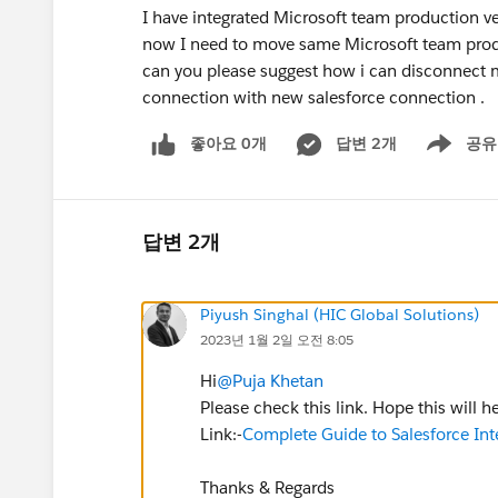
I have integrated Microsoft team production v
now I need to move same Microsoft team produ
can you please suggest how i can disconnect m
connection with new salesforce connection .
좋아요 0개
답변 2개
공유
Show menu
답변 2개
Piyush Singhal (HIC Global Solutions)
2023년 1월 2일 오전 8:05
Hi
@Puja Khetan
Please check this link. Hope this will h
Link:-
Complete Guide to Salesforce Inte
Thanks & Regards