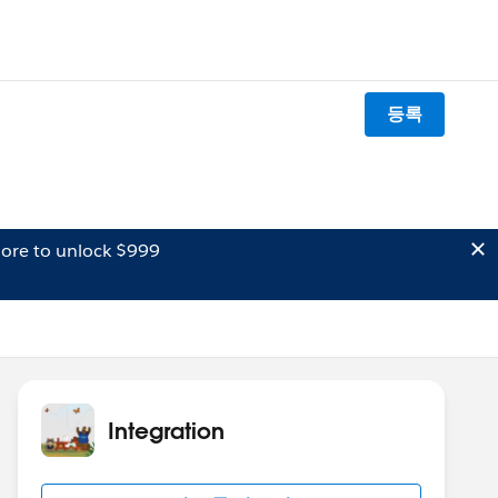
등록
ore to unlock $999
Integration