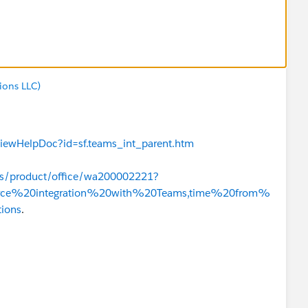
ions LLC)
ViewHelpDoc?id=sf.teams_int_parent.htm
-us/product/office/wa200002221?
force%20integration%20with%20Teams,time%20from%
ions
.
oft-teams-salesforce/
yCH1nAkGjX0