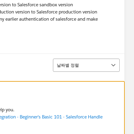
ersion to Salesforce sandbox version
ction version to Salesforce production version
y earlier authentication of salesforce and make
정렬
날짜별 정렬
elp you.
gration - Beginner's Basic 101 - Salesforce Handle