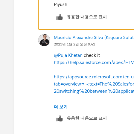
Piyush
유용한 내용으로 표시
Mauricio Alexandre Silva (Ksquare Solut
2023년 1월 2일 오전 9:41
@Puja Khetan
check it
https://help.salesforce.com/apex/HT
https://appsource.microsoft.com/en
tab=overview#:~:text=The%20Sales
20switching%20between%20applicat
https://dispatch.m.io/integrate-micros
더 보기
유용한 내용으로 표시
https://www.youtube.com/watch?v=