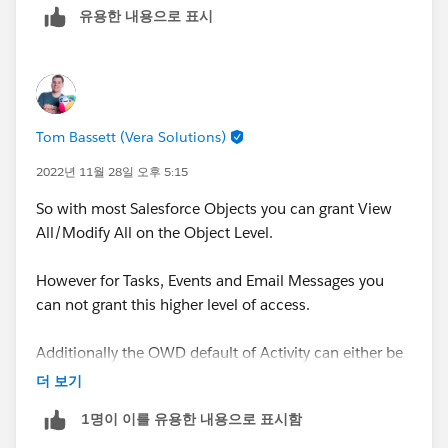
유용한 내용으로 표시
Tom Bassett (Vera Solutions)
2022년 11월 28일 오후 5:15
So with most Salesforce Objects you can grant View
All/Modify All on the Object Level.
However for Tasks, Events and Email Messages you
can not grant this higher level of access.
Additionally the OWD default of Activity can either be
controlled by parent
or
private
.
더 보기
1명이 이를 유용한 내용으로 표시함
You could also use the Role Hierarchy to 'roll up'