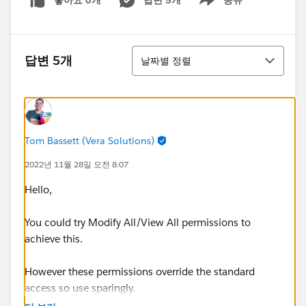
좋아요 0개
답변 5개
공유
Show menu
정렬
답변 5개
날짜별 정렬
Tom Bassett (Vera Solutions)
2022년 11월 28일 오전 8:07
Hello,
You could try Modify All/View All permissions to
achieve this.
However these permissions override the standard
access so use sparingly.