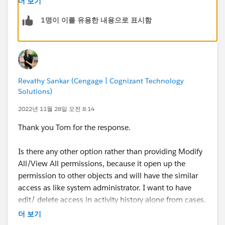
더 보기
You could also assign these permissions via a
1명이 이를 유용한 내용으로 표시함
permission set instead of granting to everyone by
specific profile.
Revathy Sankar (Cengage | Cognizant Technology
Solutions)
2022년 11월 28일 오전 8:14
Thank you Tom for the response.
Is there any other option rather than providing Modify
All/View All permissions, because it open up the
permission to other objects and will have the similar
access as like system administrator. I want to have
edit/ delete access in activity history alone from cases.
더 보기