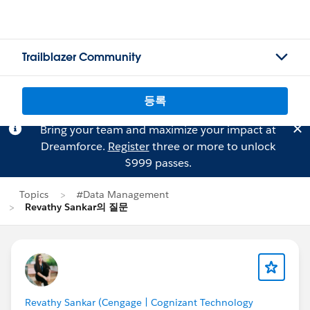
Trailblazer Community
등록
Bring your team and maximize your impact at
Dreamforce.
Register
three or more to unlock
$999 passes.
Topics
#Data Management
Revathy Sankar의 질문
Revathy Sankar (Cengage | Cognizant Technology