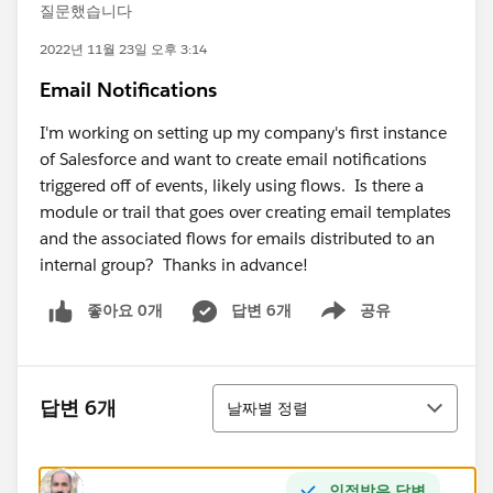
질문했습니다
2022년 11월 23일 오후 3:14
Email Notifications
I'm working on setting up my company's first instance
of Salesforce and want to create email notifications
triggered off of events, likely using flows. Is there a
module or trail that goes over creating email templates
and the associated flows for emails distributed to an
internal group? Thanks in advance!
좋아요 0개
답변 6개
공유
Show menu
정렬
답변 6개
날짜별 정렬
인정받은 답변