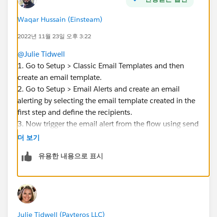
Waqar Hussain (Einsteam)
2022년 11월 23일 오후 3:22
@Julie Tidwell
1. Go to Setup > Classic Email Templates and then
create an email template.
2. Go to Setup > Email Alerts and create an email
alerting by selecting the email template created in the
first step and define the recipients.
3. Now trigger the email alert from the flow using send
email action.
더 보기
유용한 내용으로 표시
Julie Tidwell (Payteros LLC)