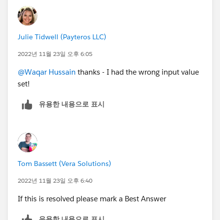
Julie Tidwell (Payteros LLC)
2022년 11월 23일 오후 6:05
@Waqar Hussain
thanks - I had the wrong input value
set!
유용한 내용으로 표시
Tom Bassett (Vera Solutions)
2022년 11월 23일 오후 6:40
If this is resolved please mark a Best Answer
유용한 내용으로 표시