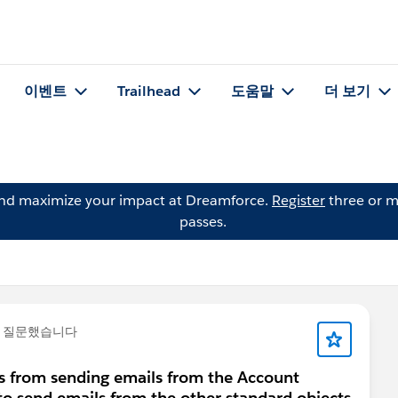
이벤트
Trailhead
도움말
더 보기
and maximize your impact at Dreamforce.
Register
three or m
passes.
 질문했습니다
 from sending emails from the Account
 to send emails from the other standard objects