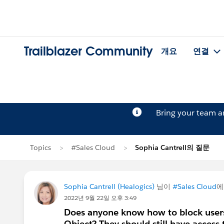
Trailblazer Community
개요
연결
Bring your team 
Topics
#Sales Cloud
Sophia Cantrell의 질문
Sophia Cantrell (Healogics)
님이
#Sales Cloud
에
2022년 9월 22일 오후 3:49
Does anyone know how to block users
Object? They should still have access