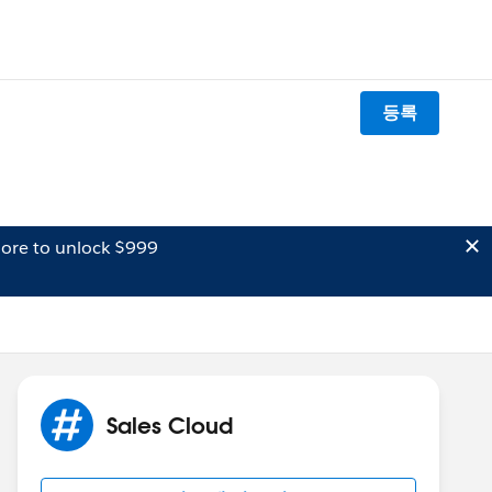
등록
ore to unlock $999
Sales Cloud