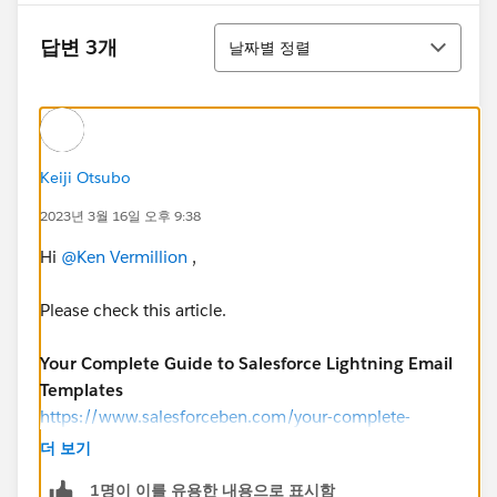
정렬
답변 3개
날짜별 정렬
Keiji Otsubo
2023년 3월 16일 오후 9:38
Hi
@Ken Vermillion
,
Please check this article.
Your Complete Guide to Salesforce Lightning Email
Templates
https://www.salesforceben.com/your-complete-
guide-to-salesforce-lightning-email-templates/
더 보기
1명이 이를 유용한 내용으로 표시함