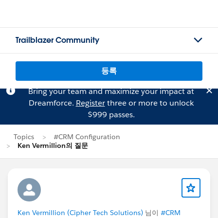
Trailblazer Community
등록
Bring your team and maximize your impact at
Dreamforce.
Register
three or more to unlock
$999 passes.
Topics
#CRM Configuration
Ken Vermillion의 질문
Ken Vermillion (Cipher Tech Solutions)
님이
#CRM