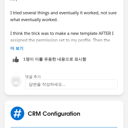
I tried several things and eventually it worked, not sure
what eventually worked.
I think the trick was to make a new template AFTER I
assigned the permission set to my profile. Then the
button becomes visible.
더 보기
1명이 이를 유용한 내용으로 표시함
댓글 추가
답변을 작성하세요...
After saving the template, the button becomes
available on the record.
CRM Configuration
https://trailhead.salesforce.com/trailblazer-
community/feed/0D54S00000FSs5FSAT