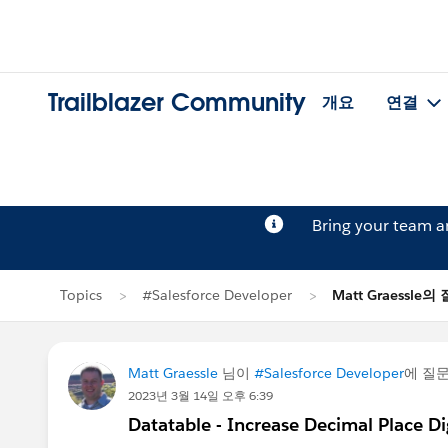
Trailblazer Community
개요
연결
Bring your team 
Topics
#Salesforce Developer
Matt Graessle의
Matt Graessle
님이
#Salesforce Developer
에 질
2023년 3월 14일 오후 6:39
Datatable - Increase Decimal Place Di