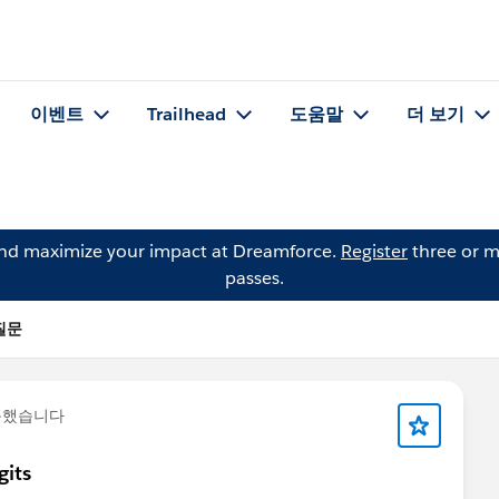
이벤트
Trailhead
도움말
더 보기
and maximize your impact at Dreamforce.
Register
three or m
passes.
 질문
문했습니다
gits