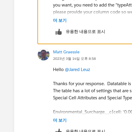
you want, you need to add the "typeAttr
please provide your column code so we
더 보기
유용한 내용으로 표시
Matt Graessle
2023년 3월 14일 오후 8:58
Hello
@Jared Leuz
Thanks for your response. Datatable is
The table has a lot of settings that are 
Special Cell Attributes and Special Type 
Environmental_Surcharge__c{cell: '0.0
더 보기
유용한 내용으로 표시