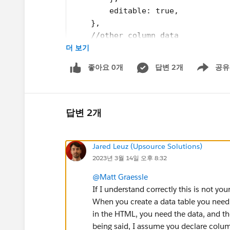
        editable: true,
    },
    //other column data
더 보기
];
좋아요 0개
답변 2개
공유
For example, if you pass in confidence: 0.212
Show menu
When you inline edit, the step value is used to 
0.78, the display value is 78.00% because min
답변 2개
Jared Leuz (Upsource Solutions)
2023년 3월 14일 오후 8:32
@Matt Graessle
If I understand correctly this is not 
When you create a data table you need 
in the HTML, you need the data, and th
being said, I assume you declare colu