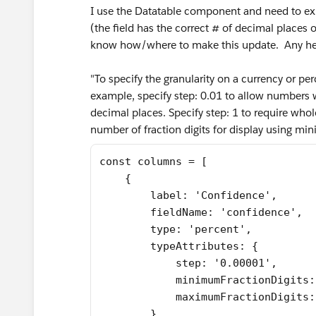
I use the Datatable component and need to exp
(the field has the correct # of decimal places
know how/where to make this update. Any hel
"To specify the granularity on a currency or perc
example, specify step: 0.01 to allow numbers w
decimal places. Specify step: 1 to require who
number of fraction digits for display using 
const columns = [
    {
        label: 'Confidence',
        fieldName: 'confidence',
        type: 'percent',
        typeAttributes: {
            step: '0.00001',
            minimumFractionDigits:
            maximumFractionDigits:
        },