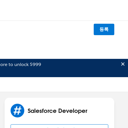
등록
ore to unlock $999
Salesforce Developer