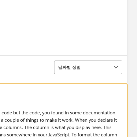
34 in your column data, the display value is 21.234%.
determine if your input is valid. If you pass in confidence:
imumFractionDigits is set to 2."
정렬
날짜별 정렬
your code but the code, you found in some documentation.
a couple of things to make it work. When you declare it
e columns. The column is what you display here. This
mns somewhere in your JavaScript. To format the column