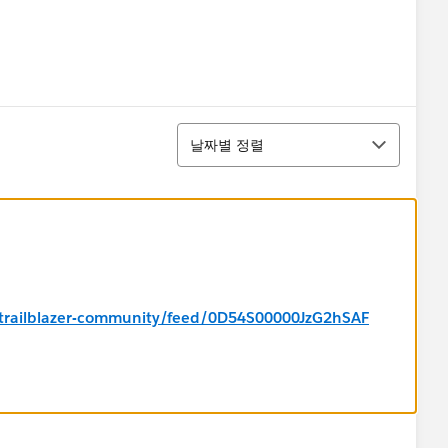
정렬
날짜별 정렬
m/trailblazer-community/feed/0D54S00000JzG2hSAF