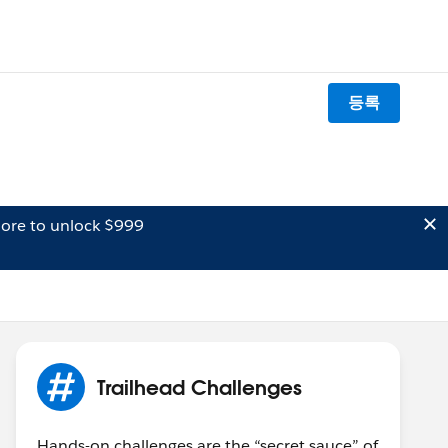
등록
ore to unlock $999
Trailhead Challenges
Hands-on challenges are the “secret sauce” of