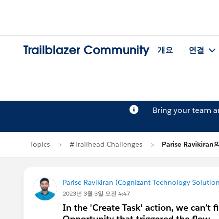
Trailblazer Community
개요
연결
Bring your team 
Topics
#Trailhead Challenges
Parise Ravikira
Parise Ravikiran (Cognizant Technology Solution
2023년 3월 3일 오전 4:47
In the 'Create Task' action, we can’t 
Opportunity that triggered the flow.