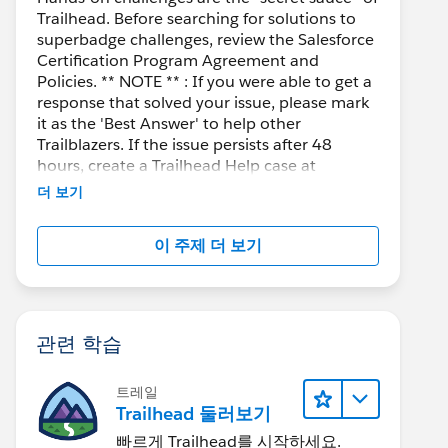
Trailhead. Before searching for solutions to
superbadge challenges, review the Salesforce
Certification Program Agreement and
Policies. ** NOTE ** : If you were able to get a
response that solved your issue, please mark
it as the 'Best Answer' to help other
Trailblazers. If the issue persists after 48
hours, create a Trailhead Help case at
https://help.salesforce.com/s/support
for
더 보기
further assistance.
이 주제 더 보기
관련 학습
트레일
Trailhead 둘러보기
빠르게 Trailhead를 시작하세요.