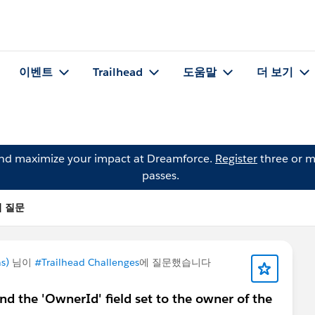
이벤트
Trailhead
도움말
더 보기
and maximize your impact at Dreamforce.
Register
three or m
passes.
n의 질문
s)
님이
#Trailhead Challenges
에 질문했습니다
find the 'OwnerId' field set to the owner of the