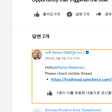
좋아요 0개
답변 2개
공유
Show menu
답변 2개
Jeff Weller (PARQA Inc.)
2023년 3월 3일 오전 4:50
Hello
@Parise Ravikiran
,
Please check similar thread
https://trailhead.salesforce.co
1명이 이를 유용한 내용으로 표시함
Srinivas Prudhvi Kota (Salesforce)