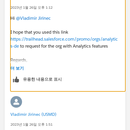
2023년 1월 26일 오후 1:12
Hi
@Vladimir Jirinec
I hope that you used this link
https://trailhead.salesforce.com/promo/orgs/analytic
s-de
to request for the org with Analytics features
Regards,
Kannan
더 보기
유용한 내용으로 표시
Vladimir Jirinec (USMD)
2023년 1월 26일 오후 1:51