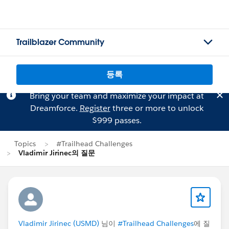
Trailblazer Community
등록
Bring your team and maximize your impact at
Dreamforce.
Register
three or more to unlock
$999 passes.
Topics
#Trailhead Challenges
Vladimir Jirinec의 질문
Vladimir Jirinec (USMD)
님이
#Trailhead Challenges
에 질