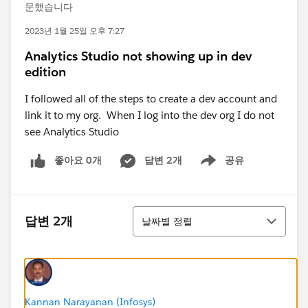
문했습니다
2023년 1월 25일 오후 7:27
Analytics Studio not showing up in dev
edition
I followed all of the steps to create a dev account and
link it to my org. When I log into the dev org I do not
see Analytics Studio
좋아요 0개
답변 2개
공유
Show menu
정렬
답변 2개
날짜별 정렬
Kannan Narayanan (Infosys)