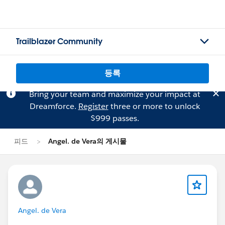
Trailblazer Community
등록
Bring your team and maximize your impact at
Dreamforce.
Register
three or more to unlock
$999 passes.
피드
Angel. de Vera의 게시물
Angel. de Vera