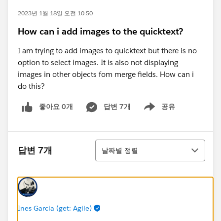
2023년 1월 18일 오전 10:50
How can i add images to the quicktext?
I am trying to add images to quicktext but there is no
option to select images. It is also not displaying
images in other objects fom merge fields. How can i
do this?
좋아요 0개
답변 7개
공유
Show menu
정렬
답변 7개
날짜별 정렬
Ines Garcia (get: Agile)