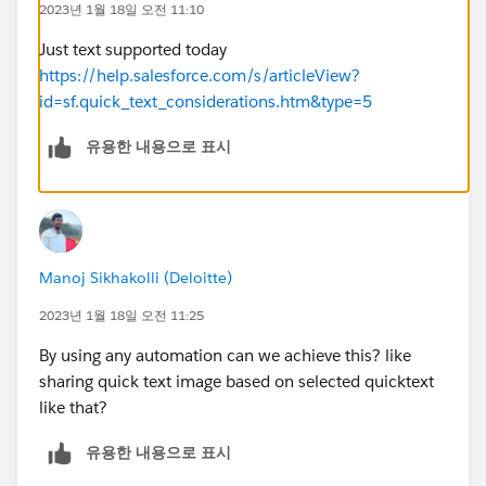
2023년 1월 18일 오전 11:10
Just text supported today
https://help.salesforce.com/s/articleView?
id=sf.quick_text_considerations.htm&type=5
유용한 내용으로 표시
Manoj Sikhakolli (Deloitte)
2023년 1월 18일 오전 11:25
By using any automation can we achieve this? like
sharing quick text image based on selected quicktext
like that?
유용한 내용으로 표시