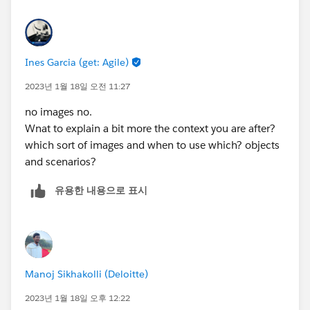
Ines Garcia (get: Agile)
2023년 1월 18일 오전 11:27
no images no.
Wnat to explain a bit more the context you are after?
which sort of images and when to use which? objects
and scenarios?
유용한 내용으로 표시
Manoj Sikhakolli (Deloitte)
2023년 1월 18일 오후 12:22