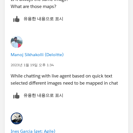
What are those maps?
유용한 내용으로 표시
Manoj Sikhakolli (Deloitte)
2023년 1월 19일 오후 1:34
While chatting with live agent based on quick text
selected different images need to be mapped in chat
유용한 내용으로 표시
Ines Garcia (get: Agile)