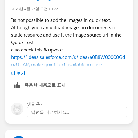
2023년 4월 27일 오전 10:22
Its not possible to add the images in quick text.
Although you can upload images in documents or
static resource and use it the image source url in the
Quick Text.
also check this & upvote
https://ideas.salesforce.com/s/idea/a0B8W00000Gd
nzUUAR/make-quick-text-available-in-case-
commentsallow-images-in-quick-text-messages
더 보기
유용한 내용으로 표시
Quick Text Considerations:
https://help.salesforce.com/articleView?
id=quick_text_considerations.htm&type=5
댓글 추가
답변을 작성하세요...