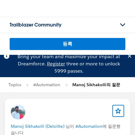
Trailblazer Community
등록
Bring your team and maximize your impact at
Dreamforce.
Register
three or more to unlock
$999 passes.
Topics
#Automation
Manoj Sikhakolli의 질문
Manoj Sikhakolli (Deloitte)
님이
#Automation
에 질문했
습니다